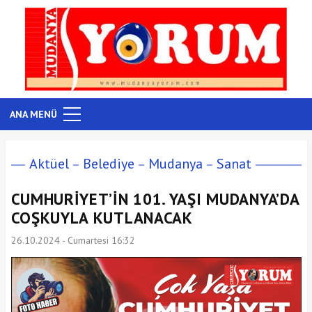
ANA MENÜ
Aktüel
Belediye
Mudanya
Sanat
CUMHURİYET’İN 101. YAŞI MUDANYA’DA
COŞKUYLA KUTLANACAK
26.10.2024 - Cumartesi 16:32