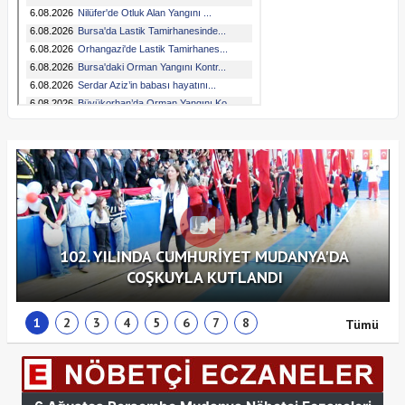
102. YILINDA CUMHURİYET MUDANYA'DA
COŞKUYLA KUTLANDI
1
2
3
4
5
6
7
8
Tümü