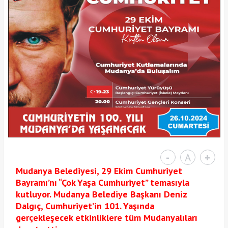
-
A
+
Mudanya Belediyesi, 29 Ekim Cumhuriyet
Bayramı’nı “Çok Yaşa Cumhuriyet” temasıyla
kutluyor. Mudanya Belediye Başkanı Deniz
Dalgıç, Cumhuriyet’in 101. Yaşında
gerçekleşecek etkinliklere tüm Mudanyalıları