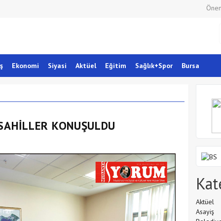
Önem
ş
Ekonomi
Siyasi
Aktüel
Eğitim
Sağlık+Spor
Bursa
 SAHİLLER KONUŞULDU
Kat
Aktüel
Asayiş