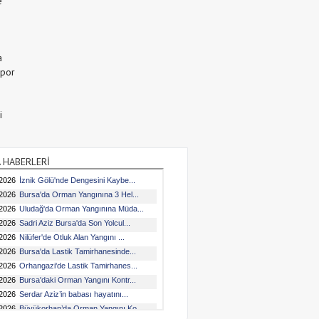
e
a
Spor
i
 HABERLERİ