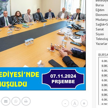
Belediy
Bursa
Eğitim
Ekonomi
Mudany
Sağlık+
Sanat
Siyasi
Teknoloj
Yazarlar
BURSA
-
A
+