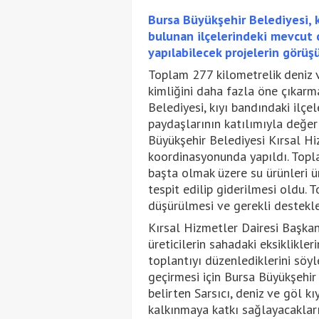
Bursa Büyükşehir Belediyesi, k
bulunan ilçelerindeki mevcut
yapılabilecek projelerin görüş
Toplam 277 kilometrelik deniz v
kimliğini daha fazla öne çıkar
Belediyesi, kıyı bandındaki ilçele
paydaşlarının katılımıyla değer
Büyükşehir Belediyesi Kırsal Hi
koordinasyonunda yapıldı. Topl
başta olmak üzere su ürünleri üre
tespit edilip giderilmesi oldu. T
düşürülmesi ve gerekli destekle
Kırsal Hizmetler Dairesi Başkanı
üreticilerin sahadaki eksiklikl
toplantıyı düzenlediklerini söyle
geçirmesi için Bursa Büyükşehir 
belirten Sarsıcı, deniz ve göl k
kalkınmaya katkı sağlayacaklarını