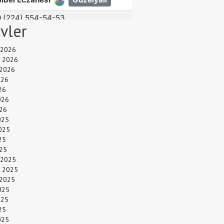
ivler
 2026
 2026
 2026
026
26
026
26
025
025
25
025
 2025
 2025
 2025
025
025
25
025