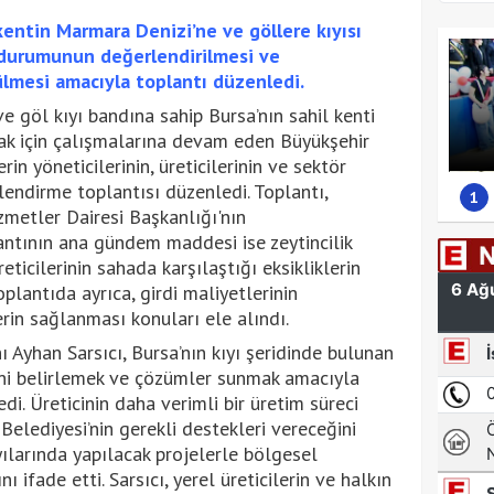
entin Marmara Denizi’ne ve göllere kıyısı
 durumunun değerlendirilmesi ve
ülmesi amacıyla toplantı düzenledi.
e göl kıyı bandına sahip Bursa’nın sahil kenti
mak için çalışmalarına devam eden Büyükşehir
rin yöneticilerinin, üreticilerinin ve sektör
lendirme toplantısı düzenledi. Toplantı,
1
zmetler Dairesi Başkanlığı'nın
antının ana gündem maddesi ise zeytincilik
ticilerinin sahada karşılaştığı eksikliklerin
oplantıda ayrıca, girdi maliyetlerinin
rin sağlanması konuları ele alındı.
 Ayhan Sarsıcı, Bursa’nın kıyı şeridinde bulunan
erini belirlemek ve çözümler sunmak amacıyla
di. Üreticinin daha verimli bir üretim süreci
Belediyesi’nin gerekli destekleri vereceğini
ıyılarında yapılacak projelerle bölgesel
 ifade etti. Sarsıcı, yerel üreticilerin ve halkın