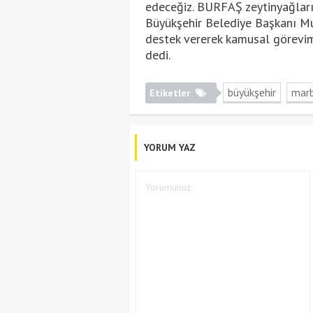
edeceğiz. BURFAŞ zeytinyağların
Büyükşehir Belediye Başkanı Must
destek vererek kamusal görevim
dedi.
büyükşehir
marb
Etiketler
YORUM YAZ