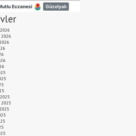
ivler
 2026
 2026
 2026
026
26
026
26
025
025
25
025
 2025
 2025
 2025
025
025
25
025