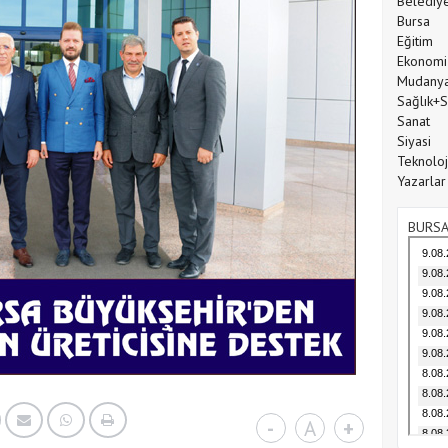
Belediy
Bursa
Eğitim
Ekonomi
Mudany
Sağlık+
Sanat
Siyasi
Teknoloj
Yazarlar
BURSA
-
A
+