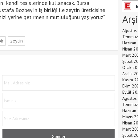
ı kendi tesislerinde kullanacak. Bursa
afa Bozbey’in iş birliği ile zeytin üreticisine
Arş
izi yerine getirmenin mutluluğunu yaşıyoruz”
Ağustos
Temmuz
ir
zeytin
Haziran
Nisan 2
Mart 20
Şubat 2
Ocak 20
Aralık 2
Kasım 2
Ekim 20
Eylül 2
Ağustos
Temmuz
Haziran
Mayıs 2
Nisan 2
Mart 20
Şubat 2