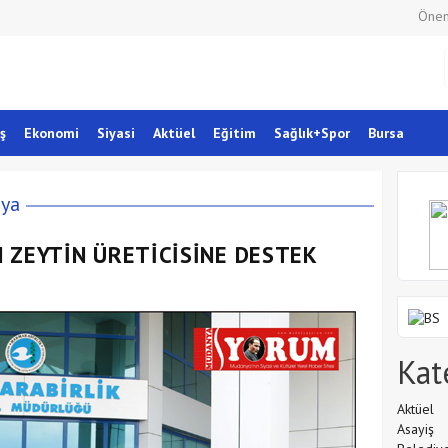
Önem
ş
Ekonomi
Siyasi
Aktüel
Eğitim
Sağlık+Spor
Bursa
ya
 ZEYTİN ÜRETİCİSİNE DESTEK
Kat
Aktüel
Asayiş