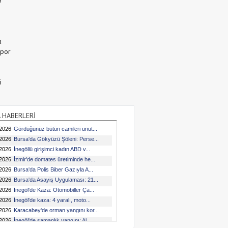
e
a
Spor
i
 HABERLERİ