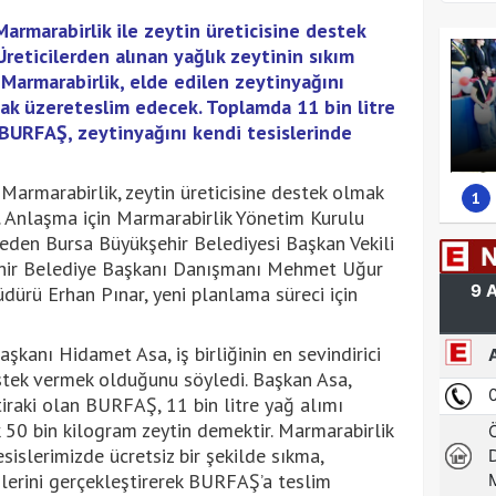
armarabirlik ile zeytin üreticisine destek
 Üreticilerden alınan yağlık zeytinin sıkım
 Marmarabirlik, elde edilen zeytinyağını
ak üzereteslim edecek. Toplamda 11 bin litre
 BURFAŞ, zeytinyağını kendi tesislerinde
Marmarabirlik, zeytin üreticisine destek olmak
1
ı. Anlaşma için Marmarabirlik Yönetim Kurulu
eden Bursa Büyükşehir Belediyesi Başkan Vekili
şehir Belediye Başkanı Danışmanı Mehmet Uğur
rü Erhan Pınar, yeni planlama süreci için
kanı Hidamet Asa, iş birliğinin en sevindirici
estek vermek olduğunu söyledi. Başkan Asa,
tiraki olan BURFAŞ, 11 bin litre yağ alımı
k 50 bin kilogram zeytin demektir. Marmarabirlik
esislerimizde ücretsiz bir şekilde sıkma,
erini gerçekleştirerek BURFAŞ’a teslim