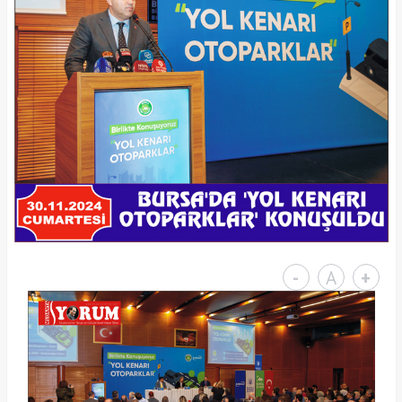
-
A
+