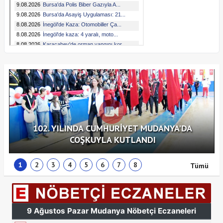
102. YILINDA CUMHURİYET MUDANYA'DA
COŞKUYLA KUTLANDI
1
2
3
4
5
6
7
8
Tümü