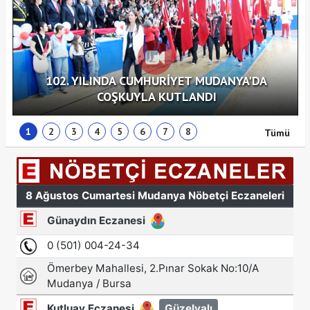
102. YILINDA CUMHURİYET MUDANYA'DA
COŞKUYLA KUTLANDI
1
2
3
4
5
6
7
8
Tümü