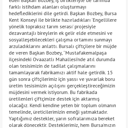
eden Başkan Bozbey, iş birlikleriyle de tarımda
farklı istihdam alanları oluşturmayı
hedeflediklerini dile getirdi. Başkan Bozbey, Bursa
Kent Konseyi ile birlikte hazırladıkları ‘Engellilere
yönelik topraksız tarım serası’ projesiyle
dezavantajlı bireylerin ek gelir elde etmesini ve
sosyalleşebilecekleri çalışma ortamını sunmayı
arzuladıklarını anlattı. Bursalı çiftçilere bir müjde
de veren Başkan Bozbey, “Mustafakemalpaşa
ilçesindeki Ovaazatlı Mahallesi’nde atıl durumda
olan tesisimizin de tadilat çalışmalarını
tamamlayarak fabrikamızı aktif hale getirdik. 15
gün sonra çiftçilerimiz için yassı ve yuvarlak boru
üretim tesisimizin açılışını gerçekleştireceğimizin
müjdesini vermek istiyorum. Bu fabrikada
üretilenleri çiftçimize destek için aktarmış
olacağız. Kendi kendine yeten bir toplum olmanın
temelinde, üreticilerimizin emeği yatmaktadır.
Yaptığımız destekler, yarın sofralarımıza bereket
olarak dönecektir. Desteklerimiz, hem Bursa’mızın