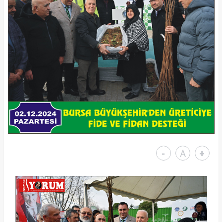
-
A
+