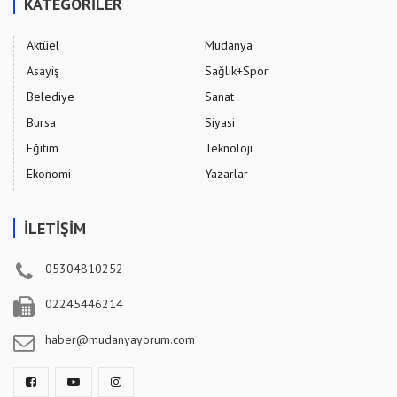
KATEGORİLER
Aktüel
Mudanya
Asayiş
Sağlık+Spor
Belediye
Sanat
Bursa
Siyasi
Eğitim
Teknoloji
Ekonomi
Yazarlar
İLETİŞİM
05304810252
02245446214
haber@mudanyayorum.com