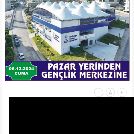
-
A
+