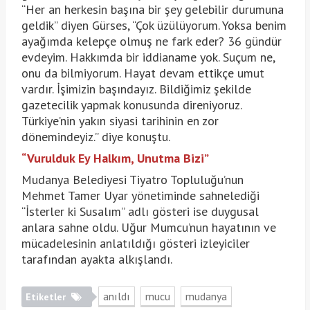
“Her an herkesin başına bir şey gelebilir durumuna
geldik” diyen Gürses, “Çok üzülüyorum. Yoksa benim
ayağımda kelepçe olmuş ne fark eder? 36 gündür
evdeyim. Hakkımda bir iddianame yok. Suçum ne,
onu da bilmiyorum. Hayat devam ettikçe umut
vardır. İşimizin başındayız. Bildiğimiz şekilde
gazetecilik yapmak konusunda direniyoruz.
Türkiye’nin yakın siyasi tarihinin en zor
dönemindeyiz.” diye konuştu.
“Vurulduk Ey Halkım, Unutma Bizi”
Mudanya Belediyesi Tiyatro Topluluğu’nun
Mehmet Tamer Uyar yönetiminde sahnelediği
“İsterler ki Susalım” adlı gösteri ise duygusal
anlara sahne oldu. Uğur Mumcu’nun hayatının ve
mücadelesinin anlatıldığı gösteri izleyiciler
tarafından ayakta alkışlandı.
anıldı
mucu
mudanya
Etiketler