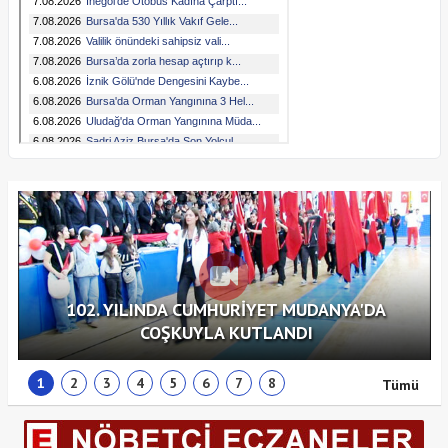
102. YILINDA CUMHURİYET MUDANYA'DA
COŞKUYLA KUTLANDI
1
2
3
4
5
6
7
8
Tümü