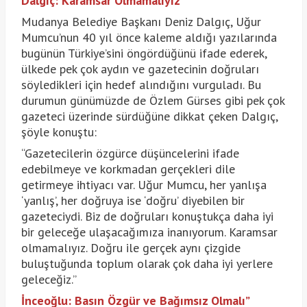
Dalgıç: Karamsar Olmamalıyız
Mudanya Belediye Başkanı Deniz Dalgıç, Uğur
Mumcu’nun 40 yıl önce kaleme aldığı yazılarında
bugünün Türkiye’sini öngördüğünü ifade ederek,
ülkede pek çok aydın ve gazetecinin doğruları
söyledikleri için hedef alındığını vurguladı. Bu
durumun günümüzde de Özlem Gürses gibi pek çok
gazeteci üzerinde sürdüğüne dikkat çeken Dalgıç,
şöyle konuştu:
“Gazetecilerin özgürce düşüncelerini ifade
edebilmeye ve korkmadan gerçekleri dile
getirmeye ihtiyacı var. Uğur Mumcu, her yanlışa
‘yanlış’, her doğruya ise ‘doğru’ diyebilen bir
gazeteciydi. Biz de doğruları konuştukça daha iyi
bir geleceğe ulaşacağımıza inanıyorum. Karamsar
olmamalıyız. Doğru ile gerçek aynı çizgide
buluştuğunda toplum olarak çok daha iyi yerlere
geleceğiz.”
İnceoğlu: Basın Özgür ve Bağımsız Olmalı”