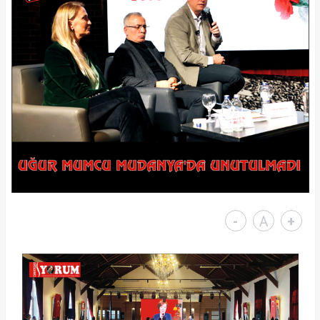
-
A
+