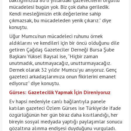
baktığımızda 80’li yıllardaki gazetecilerin örgütlü
mücadelesi bugün yok. Biz çok daha geriledik.
Kendi mesleğimizin etik değerlerine sahip
çıkmazsak, bu mücadeleden yenik çıkarız.” diye
konuştu.
Uğur Mumcu’nun mücadeleci ruhunu örnek
aldıklarını ve kendileri için bir öncü olduğunu dile
getiren Çağdaş Gazeteciler Derneği Bursa Şube
Başkanı Yüksel Baysal ise, “Hiçbir zaman
unutmadık, unutmayacağız, unutturmayacağız.
Dernek olarak 32 yıldır Mumcu’yu anıyoruz. Genç
gazeteci arkadaşlarımıza onun fikirlerini emanet
ediyoruz” diye konuştu.
Gürses: Gazetecilik Yapmak İçin Direniyoruz
Ev hapsi nedeniyle canlı bağlantıyla panele
katılan gazeteci Özlem Gürses ise Türkiye’de ifade
özgürlüğünün her gün biraz daha kısıtlandığı, her
bireyin sosyal medyada yaptığı paylaşımlar sonucu
gözaltına alınma endişesi duyduğunu vurguladı.