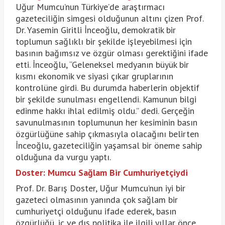
Uğur Mumcu’nun Türkiye’de araştırmacı
gazeteciliğin simgesi olduğunun altını çizen Prof.
Dr. Yasemin Giritli İnceoğlu, demokratik bir
toplumun sağlıklı bir şekilde işleyebilmesi için
basının bağımsız ve özgür olması gerektiğini ifade
etti. İnceoğlu, “Geleneksel medyanın büyük bir
kısmı ekonomik ve siyasi çıkar gruplarının
kontrolüne girdi. Bu durumda haberlerin objektif
bir şekilde sunulması engellendi. Kamunun bilgi
edinme hakkı ihlal edilmiş oldu.” dedi. Gerçeğin
savunulmasının toplumunun her kesiminin basın
özgürlüğüne sahip çıkmasıyla olacağını belirten
İnceoğlu, gazeteciliğin yaşamsal bir öneme sahip
olduğuna da vurgu yaptı.
Doster: Mumcu Sağlam Bir Cumhuriyetçiydi
Prof. Dr. Barış Doster, Uğur Mumcu’nun iyi bir
gazeteci olmasının yanında çok sağlam bir
cumhuriyetçi olduğunu ifade ederek, basın
özgürlüğü, iç ve dış politika ile ilgili yıllar önce