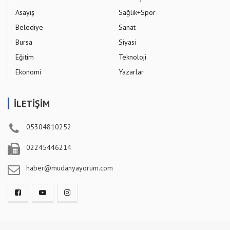
Asayiş
Sağlık+Spor
Belediye
Sanat
Bursa
Siyasi
Eğitim
Teknoloji
Ekonomi
Yazarlar
İLETİŞİM
05304810252
02245446214
haber@mudanyayorum.com