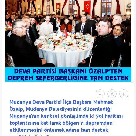
-
A
+
Mudanya Deva Partisi İlçe Başkanı Mehmet
Özalp, Mudanya Belediyesinin düzenlediği
Mudanya'nın kentsel dönüşümde ki yol haritası
toplantısına katılarak bölgenin depremden
etkilenmesini önlemek adına tam destek