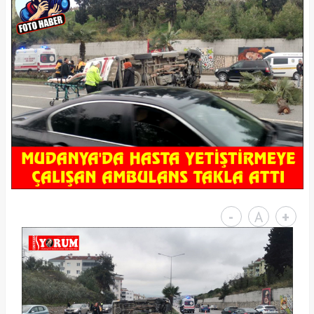
-
A
+