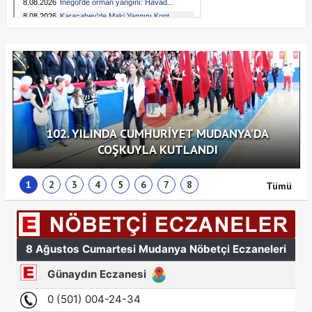
102. YILINDA CUMHURİYET MUDANYA'DA
COŞKUYLA KUTLANDI
1
2
3
4
5
6
7
8
Tümü