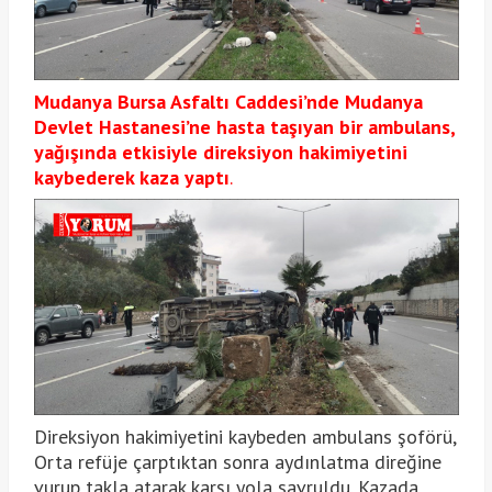
Mudanya Bursa Asfaltı Caddesi’nde Mudanya
Devlet Hastanesi’ne hasta taşıyan bir ambulans,
yağışında etkisiyle direksiyon hakimiyetini
kaybederek kaza yaptı
.
Direksiyon hakimiyetini kaybeden ambulans şoförü,
Orta refüje çarptıktan sonra aydınlatma direğine
vurup takla atarak karşı yola savruldu. Kazada,