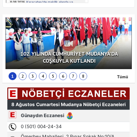
102. YILINDA CUMHURİYET MUDANYA'DA
COŞKUYLA KUTLANDI
1
2
3
4
5
6
7
8
Tümü