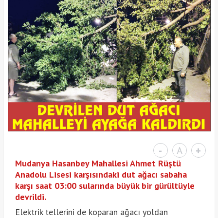
-
A
+
Mudanya Hasanbey Mahallesi Ahmet Rüştü
Anadolu Lisesi karşısındaki dut ağacı sabaha
karşı saat 03:00 sularında büyük bir gürültüyle
devrildi.
Elektrik tellerini de koparan ağacı yoldan