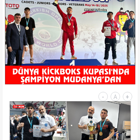
-
A
+