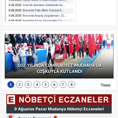
102. YILINDA CUMHURİYET MUDANYA'DA
COŞKUYLA KUTLANDI
1
2
3
4
5
6
7
8
Tümü