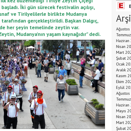
ilk kez düzenlediği Tirilye Zeytin Çiçeği
başladı. İki gün sürecek festivalin açılışı,
esnaf ve Tirilyelilerle birlikte Mudanya
Arş
tarafından gerçekleştirildi. Başkan Dalgıç,
 her şeyin temelinde zeytin var.
Ağustos
Zeytin, Mudanya’nın yaşam kaynağıdır” dedi.
Temmuz
Haziran
Nisan 2
Mart 20
Şubat 2
Ocak 20
Aralık 2
Kasım 2
Ekim 20
Eylül 2
Ağustos
Temmuz
Haziran
Mayıs 2
Nisan 2
Mart 20
Şubat 2