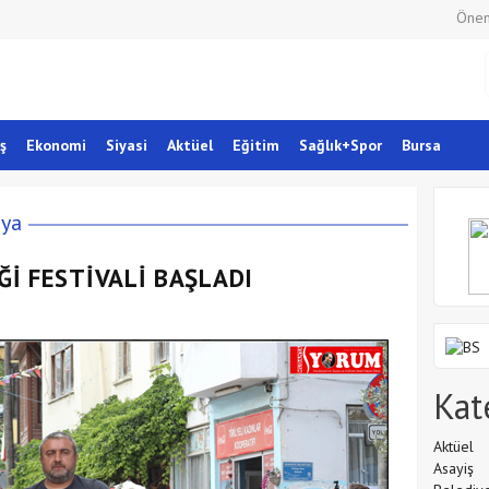
Önem
ş
Ekonomi
Siyasi
Aktüel
Eğitim
Sağlık+Spor
Bursa
ya
Ğİ FESTİVALİ BAŞLADI
Kat
Aktüel
Asayiş