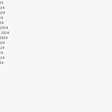
25
024
024
24
024
 2024
 2024
 2024
024
024
24
024
24