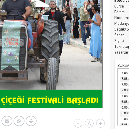
Belediy
Bursa
Eğitim
Ekonomi
Mudany
Sağlık+
Sanat
Siyasi
Teknoloj
Yazarlar
BURSA
-
A
+