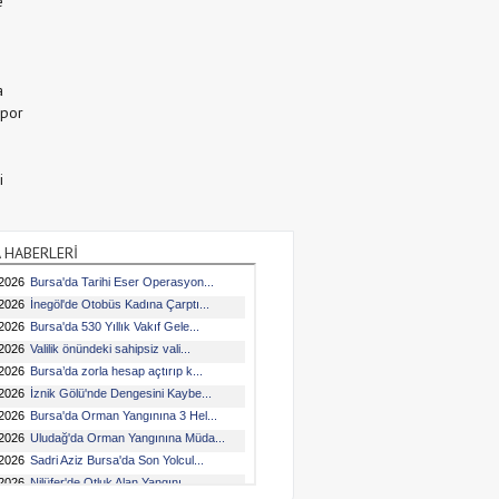
e
a
Spor
i
 HABERLERİ