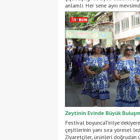
anlamlı. Her sene aynı mevsimd
Zeytinin Evinde Büyük Buluş
Festival boyuncaTirilye’dekiyere
çeşitlerinin yanı sıra yöresel lez
Ziyaretçiler, ürünleri doğrudan 