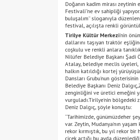
Doğanın kadim mirası zeytinin ev
Festivali”ne ev sahipliği yapıyor
buluşalım” sloganıyla düzenlen
festival, açılışta renkli görünt
Tirilye Kültür Merkezi
’nin önü
dallarını taşıyan traktör eşliğ
coşkulu ve renkli anlara tanıkl
Nilüfer Belediye Başkanı Şadi 
Atalay, belediye meclis üyeleri, 
halkın katıldığı kortej yürüyüş
Dansları Grubu’nun gösterisini
Belediye Başkanı Deniz Dalgıç,Z
zenginliğini ve üretici emeğini
vurguladı.Tirilye’nin bölgedeki
Deniz Dalgıç, şöyle konuştu:
“Tarihimizde, günümüzdeher şeyi
var. Zeytin, Mudanya’nın yaşam k
rekor kırmıştık, bu yıl rekor bir
çiçek açtığı bu ayda düzenlediği