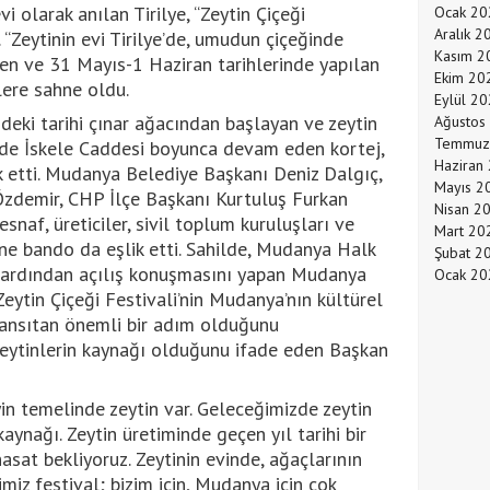
i olarak anılan Tirilye, “Zeytin Çiçeği
Ocak 20
Aralık 2
. “Zeytinin evi Tirilye’de, umudun çiçeğinde
Kasım 2
en ve 31 Mayıs-1 Haziran tarihlerinde yapılan
Ekim 20
ülere sahne oldu.
Eylül 2
ndeki tarihi çınar ağacından başlayan ve zeytin
Ağustos
Temmuz
inde İskele Caddesi boyunca devam eden kortej,
Haziran
ık etti. Mudanya Belediye Başkanı Deniz Dalgıç,
Mayıs 2
Özdemir, CHP İlçe Başkanı Kurtuluş Furkan
Nisan 2
esnaf, üreticiler, sivil toplum kuruluşları ve
Mart 20
üne bando da eşlik etti. Sahilde, Mudanya Halk
Şubat 2
n ardından açılış konuşmasını yapan Mudanya
Ocak 20
eytin Çiçeği Festivali’nin Mudanya’nın kültürel
 yansıtan önemli bir adım olduğunu
 zeytinlerin kaynağı olduğunu ifade eden Başkan
n temelinde zeytin var. Geleceğimizde zeytin
aynağı. Zeytin üretiminde geçen yıl tarihi bir
 hasat bekliyoruz. Zeytinin evinde, ağaçlarının
miz festival; bizim için, Mudanya için çok