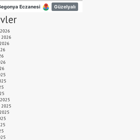
ivler
 2026
 2026
 2026
026
26
026
26
025
025
25
025
 2025
 2025
 2025
025
025
25
025