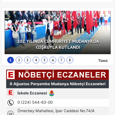
102. YILINDA CUMHURİYET MUDANYA'DA
COŞKUYLA KUTLANDI
1
2
3
4
5
6
7
8
Tümü