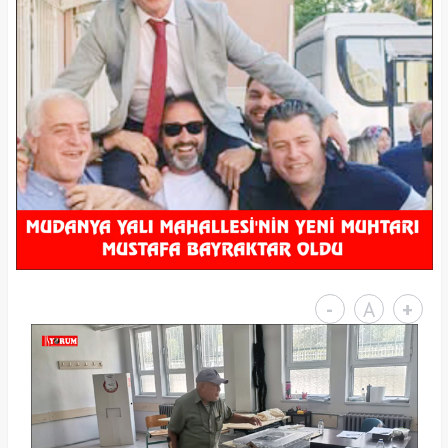
-
A
+