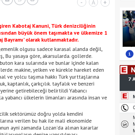
-
A
+
ren Kabotaj Kanuni, Türk denizciliğinin
çısından büyük önem taşımakta ve ülkemize 1
j Bayramı' olarak kutlanmaktadır.
emenlik olgusu sadece karasal alanda değil,
1
ş, Bu yasaya göre, akarsularda. gollerde.
buton kara sularında ve bunlar içinde kalan
rlerde. makine, yelken ve kürekle hareket eden
al ve yolcu taşıma hakkı Türk yurttaşlarına
luk, kaptanlık, çarkçılık. tayfalık ve benzeri
yerine getirebileceği belirtildi Yabancı
la yabancı ülkelerin limanları arasında insan ve
ilik sektörümüz doğru yolda kendini
larına verilen bu hak ile mali ekonomide
anun ayni zamanda Lozan'da alınan kararlar
itülasyonların denize yansıtılması,