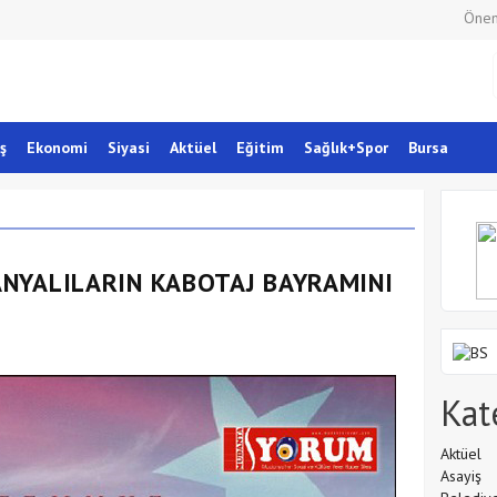
Önem
ş
Ekonomi
Siyasi
Aktüel
Eğitim
Sağlık+Spor
Bursa
NYALILARIN KABOTAJ BAYRAMINI
Kat
Aktüel
Asayiş