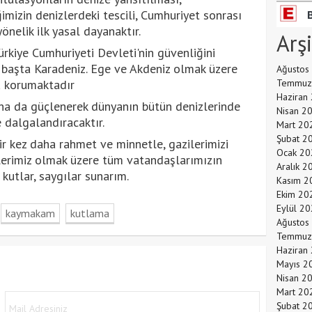
mizin denizlerdeki tescili, Cumhuriyet sonrası
önelik ilk yasal dayanaktır.
Arş
kiye Cumhuriyeti Devleti'nin güvenliğini
 başta Karadeniz. Ege ve Akdeniz olmak üzere
Ağustos
a korumaktadır
Temmuz
Haziran
aha da güçlenerek dünyanın bütün denizlerinde
Nisan 2
 dalgalandıracaktır.
Mart 20
Şubat 2
ir kez daha rahmet ve minnetle, gazilerimizi
Ocak 20
ilerimiz olmak üzere tüm vatandaşlarımızın
Aralık 2
kutlar, saygılar sunarım.
Kasım 2
Ekim 20
Eylül 2
kaymakam
kutlama
Ağustos
Temmuz
Haziran
Mayıs 2
Nisan 2
Mart 20
Şubat 2