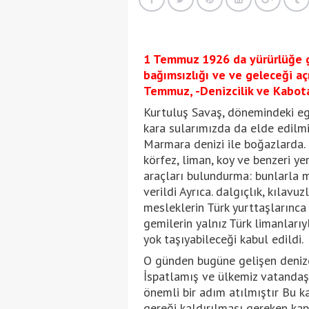
1 Temmuz 1926 da yürürlüğe gi
bağımsızlığı ve ve geleceği a
Temmuz, -Denizcilik ve Kabota
Kurtuluş Savaş, dönemindeki eg
kara sularımızda da elde edilmi
Marmara denizi ile boğazlarda. 
körfez, liman, koy ve benzeri ye
araçları bulundurma: bunlarla m
verildi Ayrıca. dalgıçlık, kılavuz
mesleklerin Türk yurttaşlarınca 
gemilerin yalnız Türk limanlarıy
yok taşıyabileceği kabul edildi.
O günden bugüne gelişen denizc
İspatlamış ve ülkemiz vatandaş
önemli bir adım atılmıştır Bu k
gereği kaldırılması gereken kap