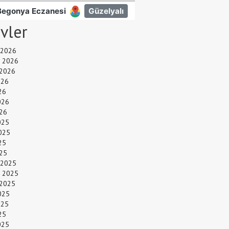
ivler
 2026
 2026
 2026
026
26
026
26
025
025
25
025
 2025
 2025
 2025
025
025
25
025