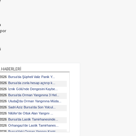
e
a
Spor
i
 HABERLERİ