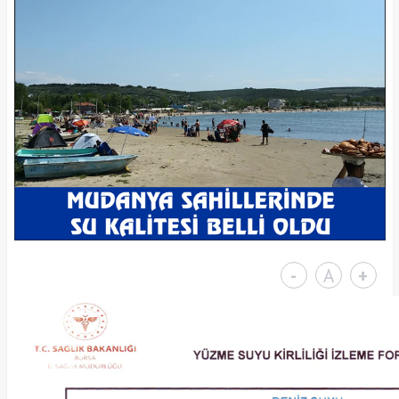
-
A
+