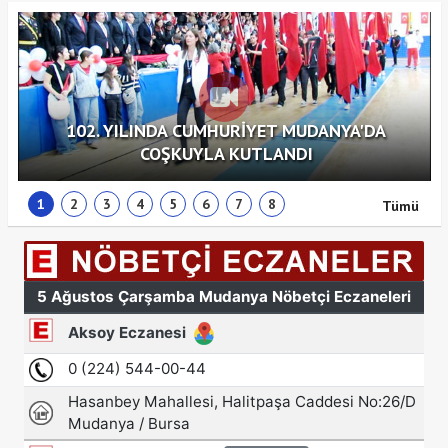
102. YILINDA CUMHURİYET MUDANYA'DA
COŞKUYLA KUTLANDI
1
2
3
4
5
6
7
8
Tümü