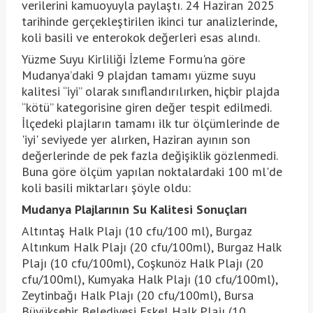
verilerini kamuoyuyla paylaştı. 24 Haziran 2025
tarihinde gerçekleştirilen ikinci tur analizlerinde,
koli basili ve enterokok değerleri esas alındı.
Yüzme Suyu Kirliliği İzleme Formu'na göre
Mudanya’daki 9 plajdan tamamı yüzme suyu
kalitesi “iyi” olarak sınıflandırılırken, hiçbir plajda
“kötü” kategorisine giren değer tespit edilmedi.
İlçedeki plajların tamamı ilk tur ölçümlerinde de
'iyi' seviyede yer alırken, Haziran ayının son
değerlerinde de pek fazla değişiklik gözlenmedi.
Buna göre ölçüm yapılan noktalardaki 100 ml'de
koli basili miktarları şöyle oldu:
Mudanya Plajlarının Su Kalitesi Sonuçları
Altıntaş Halk Plajı (10 cfu/100 ml), Burgaz
Altınkum Halk Plajı (20 cfu/100ml), Burgaz Halk
Plajı (10 cfu/100ml), Coşkunöz Halk Plajı (20
cfu/100ml), Kumyaka Halk Plajı (10 cfu/100ml),
Zeytinbağı Halk Plajı (20 cfu/100ml), Bursa
Büyükşehir Belediyesi Eşkel Halk Plajı (10