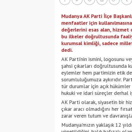
Mudanya AK Parti İlçe Başkanlığ
menfaatler için kullanılmasına
değerlerini esas alan, hizmet 
bu ilkeler doğrultusunda faali
kurumsal kimliği, sadece mille
dedi.
AK Parti’nin ismini, logosunu ve
şahsi çıkarları doğrultusunda 
eylemler hem partimizin etik d
sorumluluğumuza aykırıdır. Part
tür durumlar için açık hükümler
hukuki ve idari süreçler derhal iş
AK Parti olarak, siyasetin bir h
çıkar aracı olmadığını her fırs
zarar veren tutum ve davranışla
Mudanya'mızın yaklaşık 12 yıldı
yönetildiğini, balık hafızalı ola