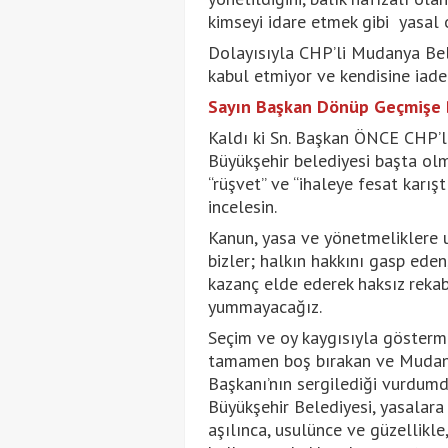
kimseyi idare etmek gibi yasal o
Dolayısıyla CHP’li Mudanya Beled
kabul etmiyor ve kendisine iade
Sayın Başkan Dönüp Geçmişe B
Kaldı ki Sn. Başkan ÖNCE CHP’li
Büyükşehir belediyesi başta olm
“rüşvet” ve “ihaleye fesat karı
incelesin.
Kanun, yasa ve yönetmeliklere 
bizler; halkın hakkını gasp ede
kazanç elde ederek haksız reka
yummayacağız.
Seçim ve oy kaygısıyla gösterm
tamamen boş bırakan ve Mudany
Başkanı’nın sergilediği vurdum
Büyükşehir Belediyesi, yasalar
aşılınca, usulünce ve güzellikle