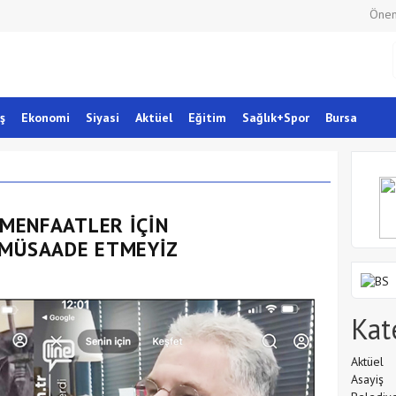
Önem
ş
Ekonomi
Siyasi
Aktüel
Eğitim
Sağlık+Spor
Bursa
 MENFAATLER İÇİN
 MÜSAADE ETMEYİZ
Kat
Aktüel
Asayiş