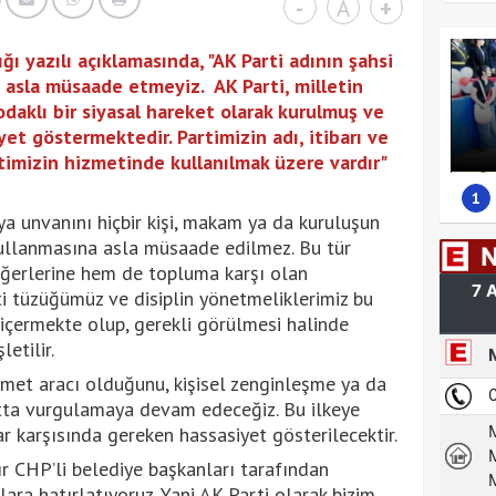
-
A
+
ı yazılı açıklamasında, "AK Parti adının şahsi
 asla müsaade etmeyiz. AK Parti, milletin
odaklı bir siyasal hareket olarak kurulmuş ve
yet göstermektedir. Partimizin adı, itibarı ve
timizin hizmetinde kullanılmak üzere vardır"
1
ya unvanını hiçbir kişi, makam ya da kuruluşun
kullanmasına asla müsaade edilmez. Bu tür
eğerlerine hem de topluma karşı olan
i tüzüğümüz ve disiplin yönetmeliklerimiz bu
 içermekte olup, gerekli görülmesi halinde
letilir.
izmet aracı olduğunu, kişisel zenginleşme ya da
atta vurgulamaya devam edeceğiz. Bu ilkeye
r karşısında gereken hassasiyet gösterilecektir.
r CHP’li belediye başkanları tarafından
nlara hatırlatıyoruz. Yani AK Parti olarak bizim