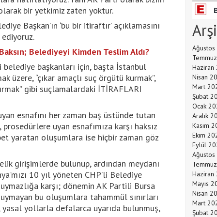
larak bir yetkimiz zaten yoktur.
iye Başkan’ın ‘bu bir itiraftır’ açıklamasını
Arş
 ediyoruz.
Ağustos
aksın; Belediyeyi Kimden Teslim Aldı?
Temmuz
 belediye başkanları için, başta İstanbul
Haziran
ak üzere, “çıkar amaçlı suç örgütü kurmak”,
Nisan 2
Mart 20
ştırmak” gibi suçlamalardaki İTİRAFLARI
Şubat 2
Ocak 20
uyan esnafını her zaman baş üstünde tutan
Aralık 2
n, prosedürlere uyan esnafımıza karşı haksız
Kasım 2
Ekim 20
bet yaratan oluşumlara ise hiçbir zaman göz
Eylül 2
Ağustos
elik girişimlerde bulunup, ardından meydanı
Temmuz
a'mızı 10 yıl yöneten CHP’li Belediye
Haziran
Mayıs 2
duymazlığa karşı; dönemin AK Partili Bursa
Nisan 2
a uymayan bu oluşumlara tahammül sınırları
Mart 20
, yasal yollarla defalarca uyarıda bulunmuş,
Şubat 2