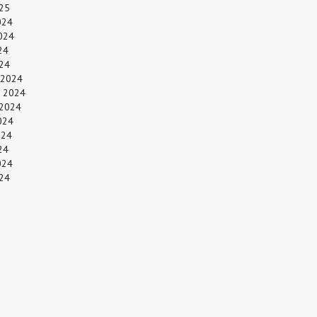
25
024
024
24
024
 2024
 2024
 2024
024
024
24
024
24