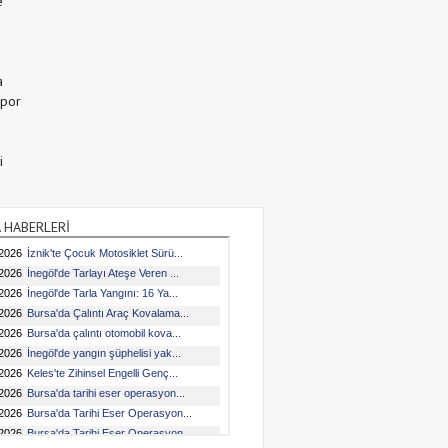
e
a
Spor
i
 HABERLERİ