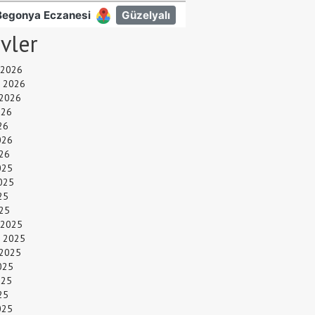
ivler
 2026
 2026
 2026
026
26
026
26
025
025
25
025
 2025
 2025
 2025
025
025
25
025