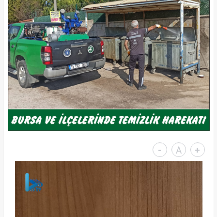
-
A
+