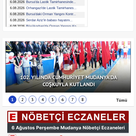
102. YILINDA CUMHURİYET MUDANYA'DA
COŞKUYLA KUTLANDI
1
2
3
4
5
6
7
8
Tümü