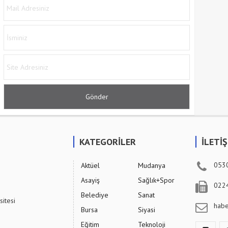
KATEGORİLER
İLETİ
053
Aktüel
Mudanya
Asayiş
Sağlık+Spor
022
Belediye
Sanat
sitesi
hab
Bursa
Siyasi
Eğitim
Teknoloji