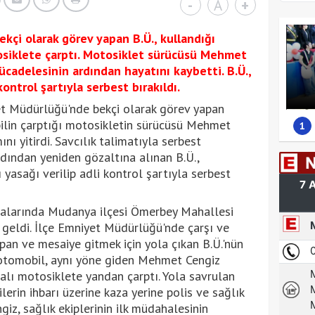
-
A
+
kçi olarak görev yapan B.Ü., kullandığı
osiklete çarptı. Motosiklet sürücüsü Mehmet
cadelesinin ardından hayatını kaybetti. B.Ü.,
ontrol şartıyla serbest bırakıldı.
 Müdürlüğü'nde bekçi olarak görev yapan
bilin çarptığı motosikletin sürücüsü Mehmet
1
nı yitirdi. Savcılık talimatıyla serbest
rdından yeniden gözaltına alınan B.Ü.,
yasağı verilip adli kontrol şartıyla serbest
ralarında Mudanya ilçesi Ömerbey Mahallesi
geldi. İlçe Emniyet Müdürlüğü'nde çarşı ve
pan ve mesaiye gitmek için yola çıkan B.Ü.'nün
otomobil, aynı yöne giden Mehmet Cengiz
lı motosiklete yandan çarptı. Yola savrulan
lerin ihbarı üzerine kaza yerine polis ve sağlık
giz, sağlık ekiplerinin ilk müdahalesinin