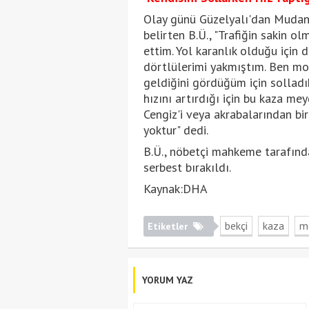
Olay günü Güzelyalı'dan Mudany
belirten B.Ü., "Trafiğin sakin o
ettim. Yol karanlık olduğu için 
dörtlülerimi yakmıştım. Ben moto
geldiğini gördüğüm için solladı
hızını artırdığı için bu kaza m
Cengiz'i veya akrabalarından b
yoktur" dedi.
B.Ü., nöbetçi mahkeme tarafından
serbest bırakıldı.
Kaynak:DHA
bekçi
kaza
m
Etiketler
YORUM YAZ