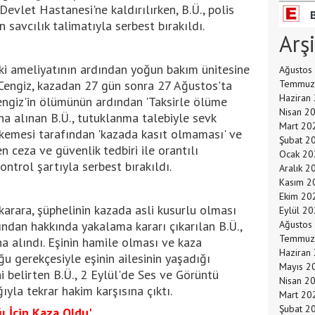
let Hastanesi'ne kaldırılırken, B.Ü., polis
 savcılık talimatıyla serbest bırakıldı.
Arş
i ameliyatının ardından yoğun bakım ünitesine
Ağustos
Cengiz, kazadan 27 gün sonra 27 Ağustos'ta
Temmuz
Haziran
engiz'in ölümünün ardından 'Taksirle ölüme
Nisan 2
a alınan B.Ü., tutuklanma talebiyle sevk
Mart 20
kemesi tarafından 'kazada kasıt olmaması' ve
Şubat 2
 ceza ve güvenlik tedbiri ile orantılı
Ocak 20
ontrol şartıyla serbest bırakıldı.
Aralık 2
Kasım 2
Ekim 20
arara, şüphelinin kazada asli kusurlu olması
Eylül 2
rdından hakkında yakalama kararı çıkarılan B.Ü.,
Ağustos
Temmuz
a alındı. Eşinin hamile olması ve kaza
Haziran
u gerekçesiyle eşinin ailesinin yaşadığı
Mayıs 2
ni belirten B.Ü., 2 Eylül'de Ses ve Görüntü
Nisan 2
ıyla tekrar hakim karşısına çıktı.
Mart 20
Şubat 2
ı İçin Kaza Oldu'