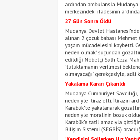
ardından ambulansla Mudanya Dev
merkezindeki ifadesinin ardından
27 Gün Sonra Öldü
Mudanya Devlet Hastanesi'ndek
alınan 2 çocuk babası Mehmet 
yaşam mücadelesini kaybetti. C
neden olmak' suçundan gözaltın
edildiği Nöbetçi Sulh Ceza Mah
'tutuklamanın verilmesi beklenen
olmayacağı' gerekçesiyle, adli k
Yakalama Kararı Çıkarıldı
Mudanya Cumhuriyet Savcılığı, k
nedeniyle itiraz etti. İtirazın a
Karabük'te yakalanarak gözaltın
nedeniyle moralinin bozuk olduğ
Karabük'e tatil amacıyla gittiği
Bilişim Sistemi (SEGBİS) aracılığ
'Kendisini Sollarken Hız Yaptığ