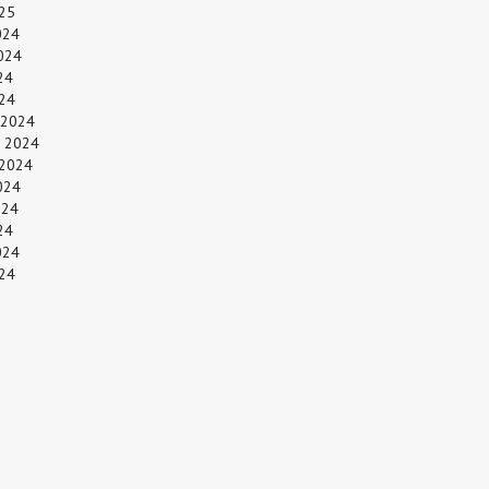
25
024
024
24
024
 2024
 2024
 2024
024
024
24
024
24