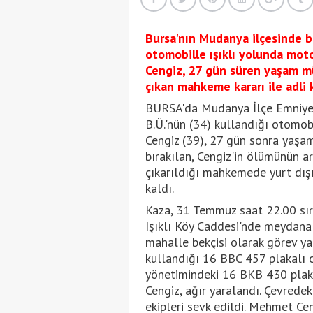
Bursa'nın Mudanya ilçesinde be
otomobille ışıklı yolunda mot
Cengiz, 27 gün süren yaşam mü
çıkan mahkeme kararı ile adli k
BURSA'da Mudanya İlçe Emniyet
B.Ü.'nün (34) kullandığı otomo
Cengiz (39), 27 gün sonra yaşamı
bırakılan, Cengiz'in ölümünün a
çıkarıldığı mahkemede yurt dışı 
kaldı.
Kaza, 31 Temmuz saat 22.00 sı
Işıklı Köy Caddesi'nde meydana 
mahalle bekçisi olarak görev ya
kullandığı 16 BBC 457 plakalı 
yönetimindeki 16 BKB 430 plaka
Cengiz, ağır yaralandı. Çevredeki
ekipleri sevk edildi. Mehmet Cen