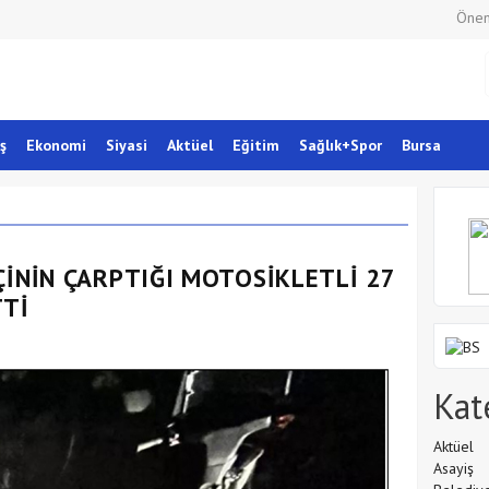
Önem
ş
Ekonomi
Siyasi
Aktüel
Eğitim
Sağlık+Spor
Bursa
ÇİNİN ÇARPTIĞI MOTOSİKLETLİ 27
TTİ
Kat
Aktüel
Asayiş