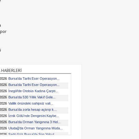
e
a
Spor
i
 HABERLERİ