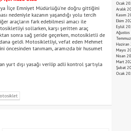
Ocak 20
a İlçe Emniyet Müdürlüğü'ne doğru gittiğini
Aralık 2
lması nedeniyle kazanın yaşandığı yolu tercih
Kasım 2
diğer araçların fark edebilmesi amacı ile
Ekim 20
Eylül 2
sikletliyi sollarken, karşı şeritten araç
Ağustos
ktan sonra sağ şeride geçerken, motosikletli de
Temmuz
eydana geldi. Motosikletliyi, vefat eden Mehmet
Haziran
irini öncesinden tanımam, aramızda bir husumet
Mayıs 2
Nisan 2
Mart 20
 yurt dışı yasağı verilip adli kontrol şartıyla
Şubat 2
Ocak 20
otosiklet