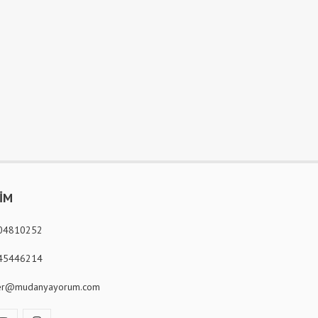
ŞİM
04810252
45446214
er@mudanyayorum.com