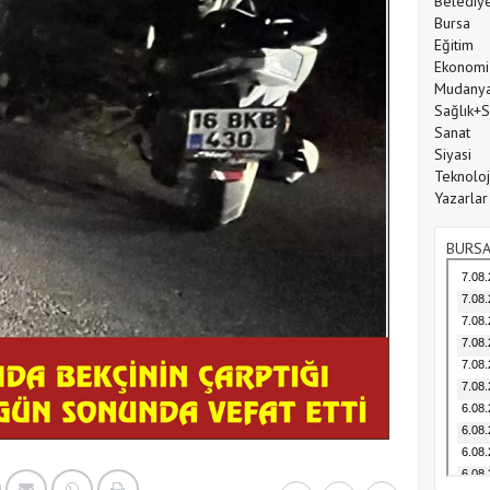
Belediy
Bursa
Eğitim
Ekonomi
Mudany
Sağlık+
Sanat
Siyasi
Teknoloj
Yazarlar
BURSA