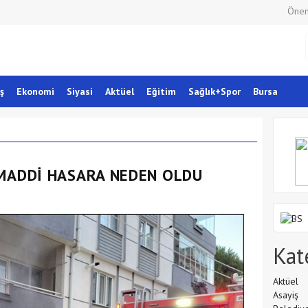
Önem
ş
Ekonomi
Siyasi
Aktüel
Eğitim
Sağlık+Spor
Bursa
 MADDİ HASARA NEDEN OLDU
Kat
Aktüel
Asayiş