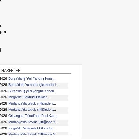
e
a
Spor
i
 HABERLERİ