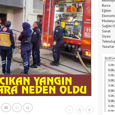
Belediy
Bursa
Eğitim
Ekonomi
Mudany
Sağlık+
Sanat
Siyasi
Teknoloj
Yazarlar
BURSA
-
A
+