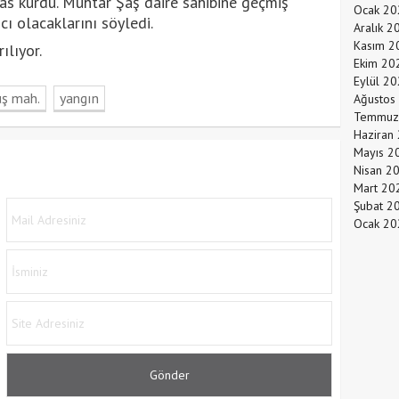
mas kurdu. Muhtar Şaş daire sahibine geçmiş
Ocak 20
cı olacaklarını söyledi.
Aralık 2
Kasım 2
ılıyor.
Ekim 20
Eylül 2
uş mah.
yangın
Ağustos
Temmuz
Haziran
Mayıs 2
Nisan 2
Mart 20
Şubat 2
Ocak 20