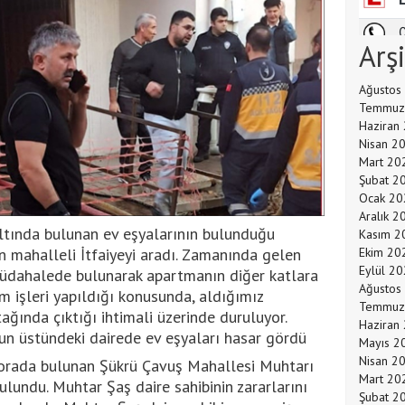
Arş
Ağustos
Temmuz
Haziran
Nisan 2
Mart 20
Şubat 2
Ocak 20
Aralık 2
tında bulunan ev eşyalarının bulunduğu
Kasım 2
 mahalleli İtfaiyeyi aradı. Zamanında gelen
Ekim 20
Eylül 2
üdahalede bulunarak apartmanın diğer katlara
Ağustos
m işleri yapıldığı konusunda, aldığımız
Temmuz
tağında çıktığı ihtimali üzerinde duruluyor.
Haziran
n üstündeki dairede ev eşyaları hasar gördü
Mayıs 2
Nisan 2
n orada bulunan Şükrü Çavuş Mahallesi Muhtarı
Mart 20
ulundu. Muhtar Şaş daire sahibinin zararlarını
Şubat 2