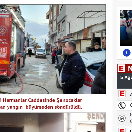
1
i Harmanlar Caddesinde Şenocaklar
kan yangın büyümeden söndürüldü.