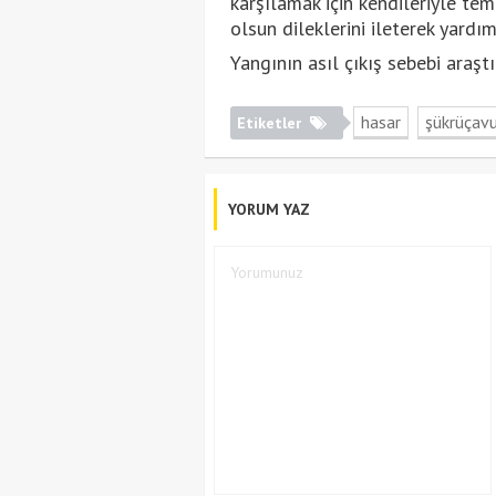
karşılamak için kendileriyle te
olsun dileklerini ileterek yardım
Yangının asıl çıkış sebebi araştır
hasar
şükrüçav
Etiketler
YORUM YAZ