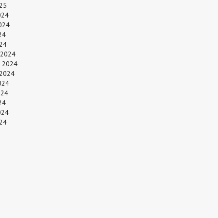
25
024
024
24
024
 2024
 2024
 2024
024
024
24
024
24