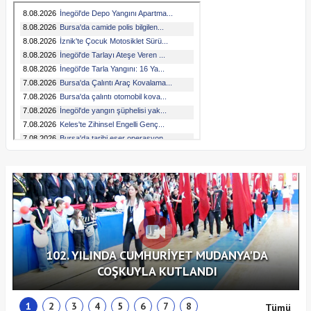
102. YILINDA CUMHURİYET MUDANYA'DA
COŞKUYLA KUTLANDI
1
2
3
4
5
6
7
8
Tümü