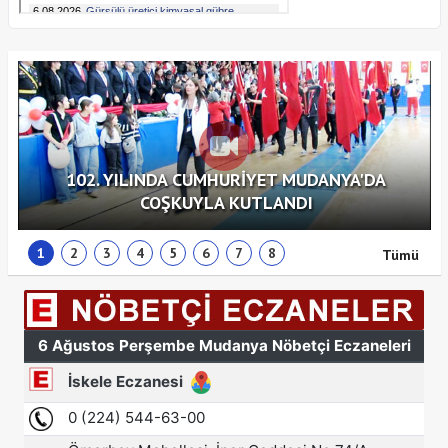
102. YILINDA CUMHURİYET MUDANYA'DA
COŞKUYLA KUTLANDI
1
2
3
4
5
6
7
8
Tümü