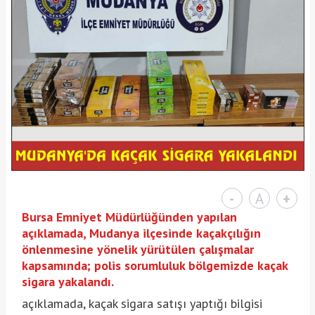
-
A
+
Bursa Emniyet Müdürlüğünden yapılan
açıklamada, Mudanya ilçesinde kaçakçılığın
önlenmesine yönelik yürütülen çalışmalar
kapsamında; polis sorumluluk bölgemizde kaçak
sigara yakalandı.
açıklamada, kaçak sigara satışı yaptığı bilgisi