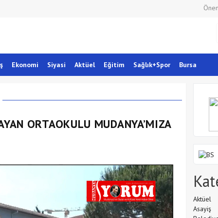
Önem
ş
Ekonomi
Siyasi
Aktüel
Eğitim
Sağlık+Spor
Bursa
KAYAN ORTAOKULU MUDANYA’MIZA
Kat
Aktüel
Asayiş