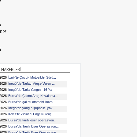
e
a
Spor
i
 HABERLERİ