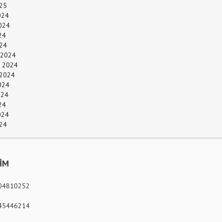
25
024
024
24
024
 2024
 2024
 2024
024
024
24
024
24
ŞİM
04810252
45446214