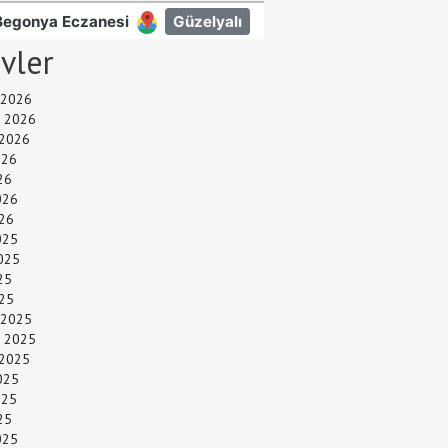
ivler
 2026
 2026
 2026
026
26
026
26
025
025
25
025
 2025
 2025
 2025
025
025
25
025