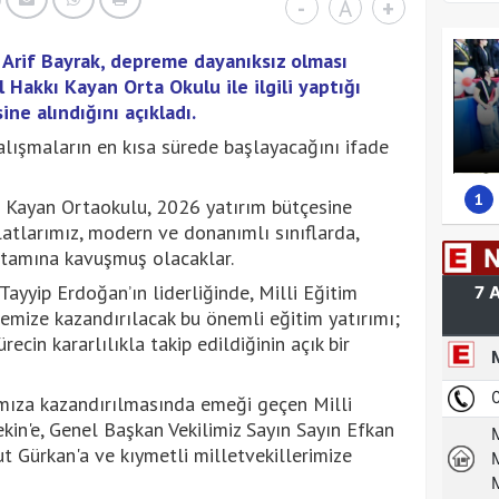
-
A
+
 Arif Bayrak, depreme dayanıksız olması
 Hakkı Kayan Orta Okulu ile ilgili yaptığı
ne alındığını açıkladı.
alışmaların en kısa sürede başlayacağını ifade
1
ı Kayan Ortaokulu, 2026 yatırım bütçesine
latlarımız, modern ve donanımlı sınıflarda,
ortamına kavuşmuş olacaklar.
yyip Erdoğan’ın liderliğinde, Milli Eğitim
çemize kazandırılacak bu önemli eğitim yatırımı;
ecin kararlılıkla takip edildiğinin açık bir
mıza kazandırılmasında emeği geçen Milli
kin'e, Genel Başkan Vekilimiz Sayın Sayın Efkan
t Gürkan'a ve kıymetli milletvekillerimize