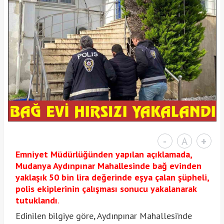
-
A
+
Emniyet Müdürlüğünden yapılan açıklamada,
Mudanya Aydınpınar Mahallesinde bağ evinden
yaklaşık 50 bin lira değerinde eşya çalan şüpheli,
polis ekiplerinin çalışması sonucu yakalanarak
tutuklandı
.
Edinilen bilgiye göre, Aydınpınar Mahallesi’nde