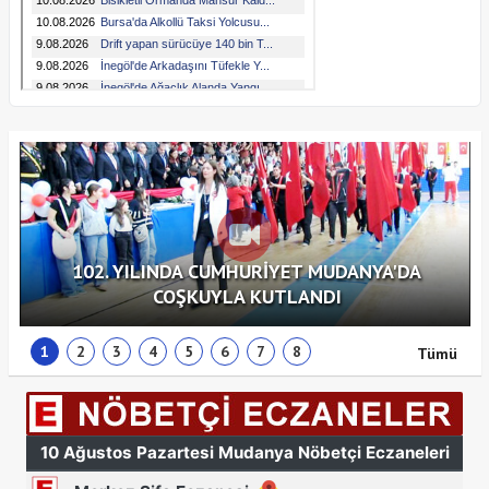
102. YILINDA CUMHURİYET MUDANYA'DA
COŞKUYLA KUTLANDI
1
2
3
4
5
6
7
8
Tümü