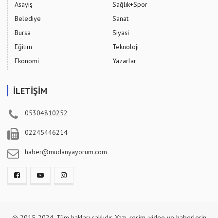
Asayiş
Sağlık+Spor
Belediye
Sanat
Bursa
Siyasi
Eğitim
Teknoloji
Ekonomi
Yazarlar
İLETİŞİM
05304810252
02245446214
haber@mudanyayorum.com
© 2015-2024. Tüm hakları saklıdır. Yazı, resim, video ve haberlerin