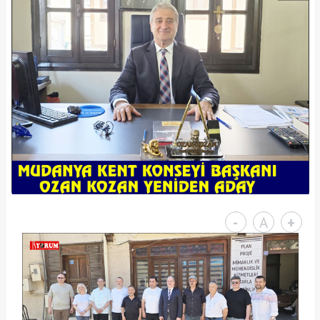
-
A
+