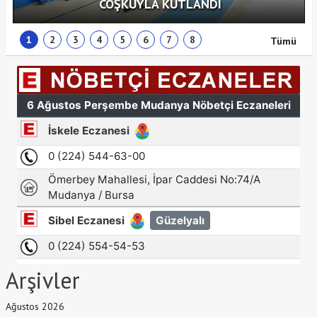
COŞKUYLA KUTLANDI
1
2
3
4
5
6
7
8
Tümü
Arşivler
Ağustos 2026