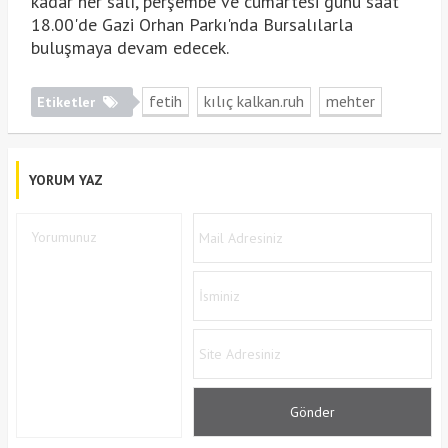
kadar her salı, perşembe ve cumartesi günü saat
18.00'de Gazi Orhan Parkı'nda Bursalılarla
buluşmaya devam edecek.
fetih
kılıç kalkan.ruh
mehter
Etiketler
YORUM YAZ