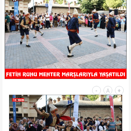
-
A
+