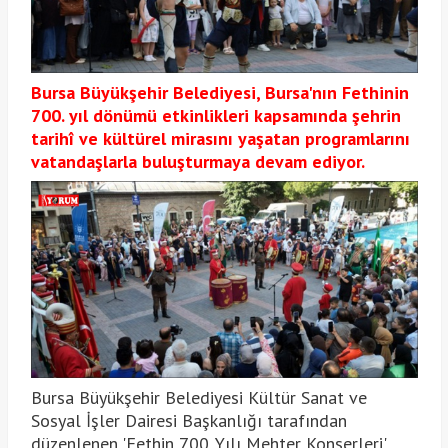
Bursa Büyükşehir Belediyesi, Bursa'nın Fethinin
700. yıl dönümü etkinlikleri kapsamında şehrin
tarihî ve kültürel mirasını yaşatan programlarını
vatandaşlarla buluşturmaya devam ediyor.
Bursa Büyükşehir Belediyesi Kültür Sanat ve
Sosyal İşler Dairesi Başkanlığı tarafından
düzenlenen 'Fethin 700. Yılı Mehter Konserleri',