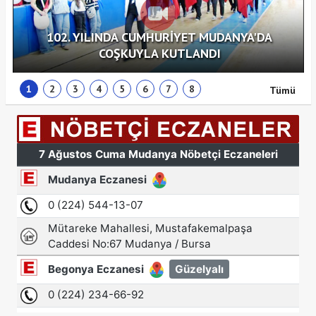
102. YILINDA CUMHURİYET MUDANYA'DA
COŞKUYLA KUTLANDI
1
2
3
4
5
6
7
8
Tümü