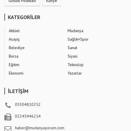
Gizlilik Politikası
Künye
KATEGORİLER
Aktüel
Mudanya
Asayiş
Sağlık+Spor
Belediye
Sanat
Bursa
Siyasi
Eğitim
Teknoloji
Ekonomi
Yazarlar
İLETİŞİM
05304810252
02245446214
haber@mudanyayorum.com