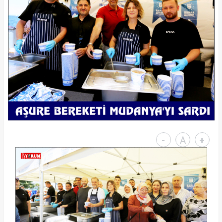
-
A
+