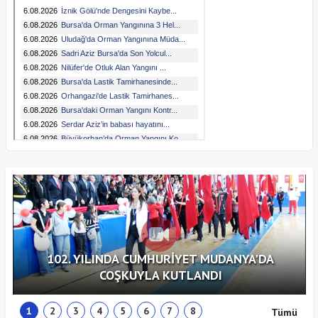
102. YILINDA CUMHURİYET MUDANYA'DA
COŞKUYLA KUTLANDI
1
2
3
4
5
6
7
8
Tümü