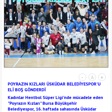
-
A
+
POYRAZIN KIZLARI ÜSKÜDAR BELEDİYESPOR'U
ELİ BOŞ GÖNDERDİ
Kadınlar Hentbol Süper Ligi'nde mücadele eden
"Poyrazın Kızları" Bursa Büyükşehir
Belediyespor, 16. haftada sahasında Üsküdar