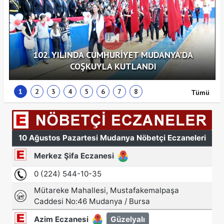
102. YILINDA CUMHURİYET MUDANYA'DA
COŞKUYLA KUTLANDI
1
2
3
4
5
6
7
8
Tümü