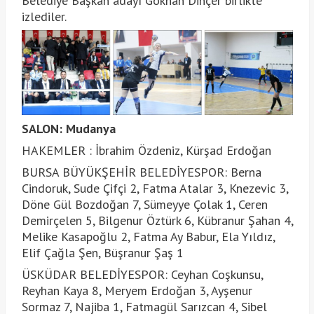
Belediye Başkan adayı Gökhan Dinçer birlikte
izlediler.
SALON: Mudanya
HAKEMLER : İbrahim Özdeniz, Kürşad Erdoğan
BURSA BÜYÜKŞEHİR BELEDİYESPOR: Berna
Cindoruk, Sude Çifçi 2, Fatma Atalar 3, Knezevic 3,
Döne Gül Bozdoğan 7, Sümeyye Çolak 1, Ceren
Demirçelen 5, Bilgenur Öztürk 6, Kübranur Şahan 4,
Melike Kasapoğlu 2, Fatma Ay Babur, Ela Yıldız,
Elif Çağla Şen, Büşranur Şaş 1
ÜSKÜDAR BELEDİYESPOR: Ceyhan Coşkunsu,
Reyhan Kaya 8, Meryem Erdoğan 3, Ayşenur
Sormaz 7, Najiba 1, Fatmagül Sarızcan 4, Sibel