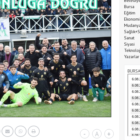
Belediy
Bursa
Eğitim
Ekonomi
Mudany
Sağlık+
Sanat
Siyasi
Teknoloj
Yazarlar
BURSA
-
A
+