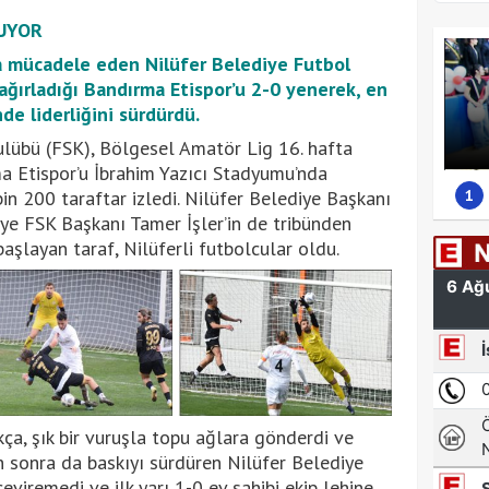
UYOR
a mücadele eden Nilüfer Belediye Futbol
ağırladığı Bandırma Etispor’u 2-0 yenerek, en
de liderliğini sürdürdü.
ulübü (FSK), Bölgesel Amatör Lig 16. hafta
a Etispor’u İbrahim Yazıcı Stadyumu’nda
1
bin 200 taraftar izledi. Nilüfer Belediye Başkanı
ye FSK Başkanı Tamer İşler’in de tribünden
başlayan taraf, Nilüferli futbolcular oldu.
ça, şık bir vuruşla topu ağlara gönderdi ve
n sonra da baskıyı sürdüren Nilüfer Belediye
eviremedi ve ilk yarı 1-0 ev sahibi ekip lehine