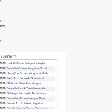
e
a
Spor
i
 HABERLERİ