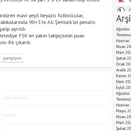
sürdüren mavi yeşil beyazlı futbolcular,
Arş
akikalarında 90+3’te Ali Şentürk’ün penaltı
lip ayrıldı.
Ağustos
Belediye FSK en yakın takipçisinin puan
Temmuz
Haziran
nı 8’e çıkardı.
Nisan 2
Mart 20
şampiyon
Şubat 2
Ocak 20
Aralık 2
Kasım 2
Ekim 20
Eylül 2
Ağustos
Temmuz
Haziran
Mayıs 2
Nisan 2
Mart 20
Şubat 2