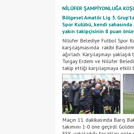
NİLÜFER ŞAMPİYONLUĞA KOŞ
Bölgesel Amatör Lig 3. Grup’t
Spor Kulübü, kendi sahasında 
yakın takipçisinin 8 puan önün
Nilüfer Belediye Futbol Spor K
karşılaşmasında rakibi Bandırm
ağırladı. Karşılaşmayı yaklaşık 
Turgay Erdem ve Nilüfer Beledi
takip ettiği karşılaşmaya etkili 
Maçın 11. dakikasında Barış Bak
takımını 1-0 öne geçirdi. Golde
FSK, yakaladığı fırsatları gole ç