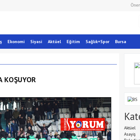
Önem
ş
Ekonomi
Siyasi
Aktüel
Eğitim
Sağlık+Spor
Bursa
A KOŞUYOR
Kat
Aktüel
Asayiş