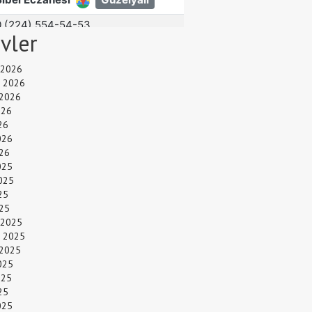
ivler
 2026
 2026
 2026
026
26
026
26
025
025
25
025
 2025
 2025
 2025
025
025
25
025