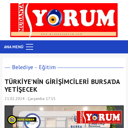
ANA MENÜ
Belediye
Eğitim
TÜRKİYE’NİN GİRİŞİMCİLERİ BURSA’DA
YETİŞECEK
21.02.2024 - Çarşamba 17:15