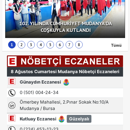
102. YILINDA CUMHURİYET MUDANYA'DA
COŞKUYLA KUTLANDI
1
2
3
4
5
6
7
8
Tümü