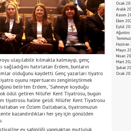
Ocak 20
Aralık 2
Kasım 2
Ekim 20
Eylül 2
Ağustos
Temmuz
Haziran
Mayıs 2
Nisan 2
royu ulaşılabilir kılmakla kalmayıp, genç
Mart 20
ı sağladığını hatırlatan Erdem, bunların
Şubat 2
mlar olduğunu kaydetti. Genç yazarları tiyatro
Ocak 20
 tiyatro oyunu repertuarını zenginleştirmek
üğünü belirten Erdem, “Sahneye koyduğu
çok ödül getiren Nilüfer Kent Tiyatrosu, bugün
m tiyatrosu haline geldi. Nilüfer Kent Tiyatrosu
altaban ve Özlem Daltaban’a, tiyatromuzun
kente kazandırdıkları her şey için gönülden
.
stivali’ne ev sahipliği yapmaktan mutluluk