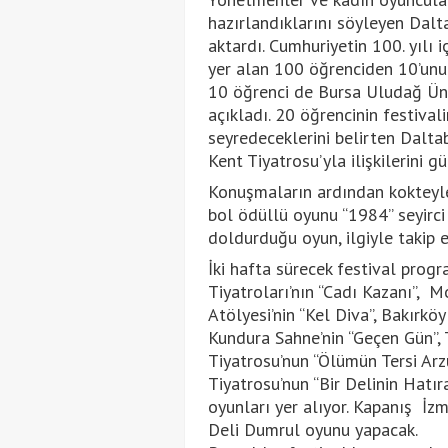
hazırlandıklarını söyleyen Dalt
aktardı. Cumhuriyetin 100. yılı iç
yer alan 100 öğrenciden 10’unu 
10 öğrenci de Bursa Uludağ Üniv
açıkladı. 20 öğrencinin festiva
seyredeceklerini belirten Daltaba
Kent Tiyatrosu’yla ilişkilerini g
Konuşmaların ardından kokteyle
bol ödüllü oyunu “1984” seyirc
doldurduğu oyun, ilgiyle takip e
İki hafta sürecek festival prog
Tiyatroları’nın “Cadı Kazanı”, M
Atölyesi’nin “Kel Diva”, Bakırköy
Kundura Sahne’nin “Geçen Gün”, 
Tiyatrosu’nun “Ölümün Tersi Arzu
Tiyatrosu’nun “Bir Delinin Hatıra
oyunları yer alıyor. Kapanış İzm
Deli Dumrul oyunu yapacak.