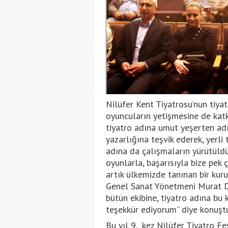
Nilüfer Kent Tiyatrosu’nun tiyat
oyuncuların yetişmesine de katk
tiyatro adına umut yeşerten adı
yazarlığına teşvik ederek, yerli
adına da çalışmaların yürütüld
oyunlarla, başarısıyla bize pek 
artık ülkemizde tanınan bir kuru
Genel Sanat Yönetmeni Murat D
bütün ekibine, tiyatro adına bu 
teşekkür ediyorum” diye konuştu
Bu yıl 9. kez Nilüfer Tiyatro Fe