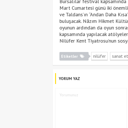
Bursalılar festival kapsamında 
Mart Cumartesi günü iki önemli
ve Taldans’ın “Andan Daha Kısa” 
buluşacak. Nâzım Hikmet Kültüre
oyunun ardından da oyun sonrası
kapsamında yapılacak atölyeler 
Nilüfer Kent Tiyatrosu’nun sos
nilüfer
sanat et
Etiketler
YORUM YAZ