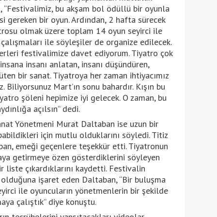
, “Festivalimiz, bu akşam bol ödüllü bir oyunla
si gereken bir oyun. Ardından, 2 hafta sürecek
atrosu olmak üzere toplam 14 oyun seyirci ile
 çalışmaları ile söyleşiler de organize edilecek.
erleri festivalimize davet ediyorum. Tiyatro çok
o; insana insanı anlatan, insanı düşündüren,
üten bir sanat. Tiyatroya her zaman ihtiyacımız
z. Biliyorsunuz Mart’ın sonu bahardır. Kışın bu
atro şöleni hepimize iyi gelecek. O zaman, bu
dınlığa açılsın” dedi.
anat Yönetmeni Murat Daltaban ise uzun bir
bildikleri için mutlu olduklarını söyledi. Titiz
aban, emeği geçenlere teşekkür etti. Tiyatronun
raya getirmeye özen gösterdiklerini söyleyen
 liste çıkardıklarını kaydetti. Festivalin
lik olduğuna işaret eden Daltaban, “Bir buluşma
yirci ile oyuncuların yönetmenlerin bir şekilde
aya çalıştık” diye konuştu.
n tecrübelerini yansıtacakları videolar