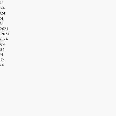
25
024
024
24
024
 2024
 2024
 2024
024
024
24
024
24