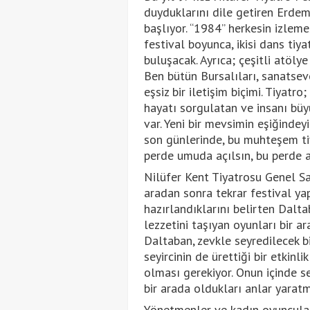
duyduklarını dile getiren Erdem
başlıyor. “1984” herkesin izleme
festival boyunca, ikisi dans tiy
buluşacak. Ayrıca; çeşitli atölye
Ben bütün Bursalıları, sanatsev
eşsiz bir iletişim biçimi. Tiyatr
hayatı sorgulatan ve insanı büy
var. Yeni bir mevsimin eşiğindeyi
son günlerinde, bu muhteşem tiy
perde umuda açılsın, bu perde ay
Nilüfer Kent Tiyatrosu Genel S
aradan sonra tekrar festival yapa
hazırlandıklarını belirten Dalt
lezzetini taşıyan oyunları bir a
Daltaban, zevkle seyredilecek bir
seyircinin de ürettiği bir etkin
olması gerekiyor. Onun içinde se
bir arada oldukları anlar yaratm
Yönetmenler ve kadın oyuncuları