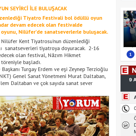
YUN SEYİRCİ İLE BULUŞACAK
enlediği Tiyatro Festivali bol ödüllü oyun
kadar devam edecek olan festivalde
 oyunu, Nilüfer’de sanatseverlerle buluşacak.
 Nilüfer Kent Tiyatrosu’nun düzenlediği
lı sanatseverleri tiyatroya doyuracak. 2-16
1
edecek olan festival, Nâzım Hikmet
töreniyle başladı.
e Başkanı Turgay Erdem ve eşi Zeynep Terzioğlu
 (NKT) Genel Sanat Yönetmeni Murat Daltaban,
em Daltaban ve çok sayıda sanat sever