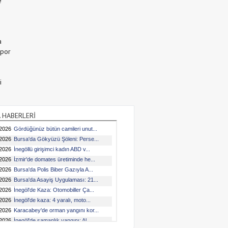
e
a
Spor
i
 HABERLERİ