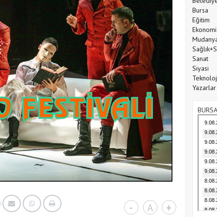
Belediy
Bursa
Eğitim
Ekonomi
Mudany
Sağlık+
Sanat
Siyasi
Teknoloj
Yazarlar
BURSA
-
A
+