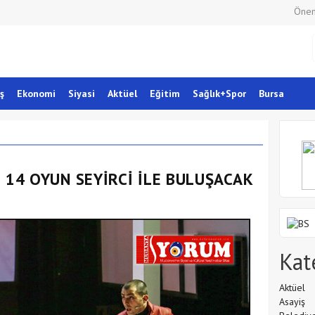
Önem
ş
Ekonomi
Siyasi
Aktüel
Eğitim
Sağlık+Spor
Bursa
 14 OYUN SEYİRCİ İLE BULUŞACAK
Kat
Aktüel
Asayiş