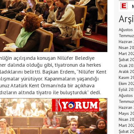
Arş
Ağustos
Temmuz
Haziran
Nisan 2
Mart 20
nliğin açılışında konuşan Nilüfer Belediye
Şubat 2
er dalında olduğu gibi, tiyatronun da herkes
Ocak 20
aladıklarını belirtti. Başkan Erdem, “Nilüfer Kent
Aralık 2
Kasım 2
alışmalar yürütüyor. Kapanmaların yaşandığı
Ekim 20
sunuz Atatürk Kent Ormanı’nda bir açıkhava
Eylül 2
dızların altında tiyatro ile buluşturduk” dedi.
Ağustos
Temmuz
Haziran
Mayıs 2
Nisan 2
Mart 20
Şubat 2