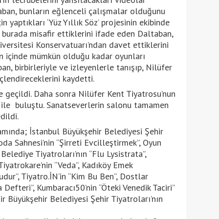
aban, bunların eğlenceli çalışmalar olduğunu
in yaptıkları ‘Yüz Yıllık Söz’ projesinin ekibinde
burada misafir ettiklerini ifade eden Daltaban,
ersitesi Konservatuarı’ndan davet ettiklerini
lin içinde mümkün olduğu kadar oyunları
n, birbirleriyle ve izleyenlerle tanışıp, Nilüfer
üçlendireceklerini kaydetti.
 geçildi. Daha sonra Nilüfer Kent Tiyatrosu’nun
i ile buluştu. Sanatseverlerin salonu tamamen
dildi.
ramında; İstanbul Büyükşehir Belediyesi Şehir
oda Sahnesi’nin “Şirreti Evcilleştirmek”, Oyun
 Belediye Tiyatroları’nın “Flu Lysistrata”,
Tiyatrokare’nin “Veda”, Kadıköy Emek
dur”, Tiyatro.İN’in “Kim Bu Ben”, Dostlar
 Defteri”, Kumbaracı50’nin “Öteki Venedik Taciri”
ir Büyükşehir Belediyesi Şehir Tiyatroları’nın