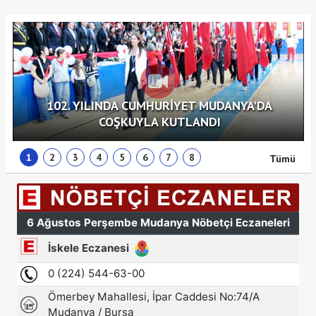
102. YILINDA CUMHURİYET MUDANYA'DA
COŞKUYLA KUTLANDI
1
2
3
4
5
6
7
8
Tümü