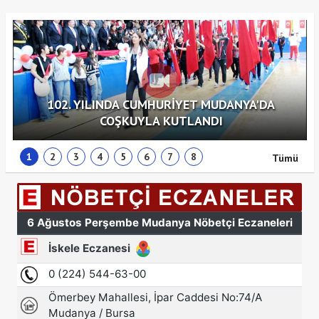
102. YILINDA CUMHURİYET MUDANYA'DA
COŞKUYLA KUTLANDI
1
2
3
4
5
6
7
8
Tümü