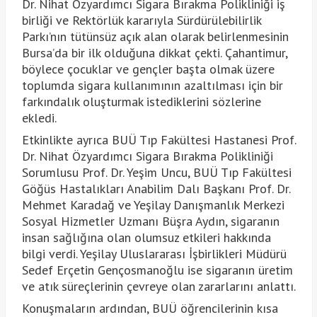
Dr. Nihat Özyardımcı Sigara Bırakma Polikliniği iş
birliği ve Rektörlük kararıyla Sürdürülebilirlik
Parkı’nın tütünsüz açık alan olarak belirlenmesinin
Bursa’da bir ilk olduğuna dikkat çekti. Çahantimur,
böylece çocuklar ve gençler başta olmak üzere
toplumda sigara kullanımının azaltılması için bir
farkındalık oluşturmak istediklerini sözlerine
ekledi.
Etkinlikte ayrıca BUÜ Tıp Fakültesi Hastanesi Prof.
Dr. Nihat Özyardımcı Sigara Bırakma Polikliniği
Sorumlusu Prof. Dr. Yeşim Uncu, BUÜ Tıp Fakültesi
Göğüs Hastalıkları Anabilim Dalı Başkanı Prof. Dr.
Mehmet Karadağ ve Yeşilay Danışmanlık Merkezi
Sosyal Hizmetler Uzmanı Büşra Aydın, sigaranın
insan sağlığına olan olumsuz etkileri hakkında
bilgi verdi. Yeşilay Uluslararası İşbirlikleri Müdürü
Sedef Erçetin Gençosmanoğlu ise sigaranın üretim
ve atık süreçlerinin çevreye olan zararlarını anlattı.
Konuşmaların ardından, BUÜ öğrencilerinin kısa