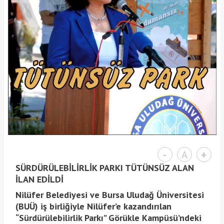
-
A
+
SÜRDÜRÜLEBİLİRLİK PARKI TÜTÜNSÜZ ALAN
İLAN EDİLDİ
Nilüfer Belediyesi ve Bursa Uludağ Üniversitesi
(BUÜ) iş birliğiyle Nilüfer’e kazandırılan
“Sürdürülebilirlik Parkı” Görükle Kampüsü’ndeki