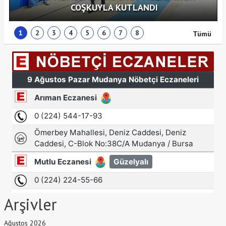
COŞKUYLA KUTLANDI
1
2
3
4
5
6
7
8
Tümü
Arşivler
Ağustos 2026