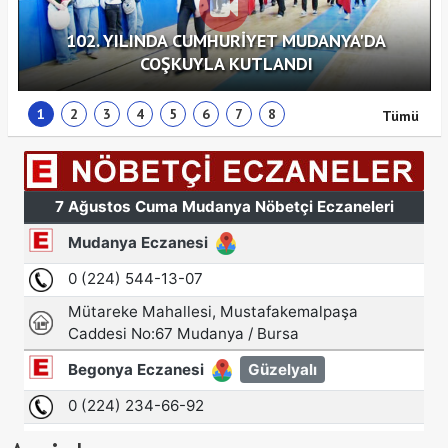
102. YILINDA CUMHURİYET MUDANYA'DA
COŞKUYLA KUTLANDI
1
2
3
4
5
6
7
8
Tümü