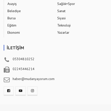
Asayiş
Sağlık+Spor
Belediye
Sanat
Bursa
Siyasi
Eğitim
Teknoloji
Ekonomi
Yazarlar
İLETİŞİM
05304810252
02245446214
haber@mudanyayorum.com