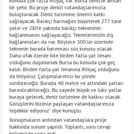
konuda çok fazla ihtiyaç var. Bursa denizle anılan
bir şehir. Bu proje denizi vatandaşlarımızla
buluşturacak. Deniz turizmine önemli katkı
sağlayacak. Balıkçı barınağını büyüterek 277 tane
yatın ve 280'e yakında balıkçı teknesinin
bağlanmasını sağlayacağız. Teknelerimizin dış
bağlanmaları da var. Böylece 300'ün üzerinde
teknenin burada barınması söz konusu olacak.
Daha ufak illerde bile birden fazla yat limanı
olduğunu düşünürsek Bursa bu konuda çok geç
kaldı. Birden fazla yat limanına ihtiyaç olduğunu
da biliyoruz. Çalışmalarımızı bu yönde
sürdüreceğiz. Burada 40 metre ve altındaki yatları
barındırabileceğiz. Bu sayede büyük ve lüks yatlar
buraya gelecek, deniz turizmine de katkısı olacak.
Görüşlerini bizimle paylaşan vatandaşlarımıza
teşekkür ediyoruz” diye konuştu.
Konuşmaların ardından vatandaşlara proje
hakkında sunum yapıldı. Toplantı, soru cevap
bölümüyle sona erdi.