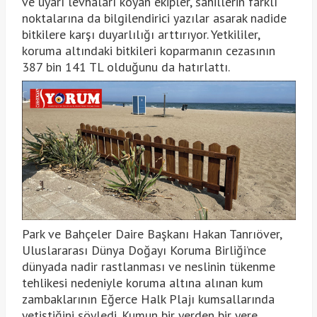
ve uyarı levhaları koyan ekipler, sahillerin farklı
noktalarına da bilgilendirici yazılar asarak nadide
bitkilere karşı duyarlılığı arttırıyor. Yetkililer,
koruma altındaki bitkileri koparmanın cezasının
387 bin 141 TL olduğunu da hatırlattı.
Park ve Bahçeler Daire Başkanı Hakan Tanrıöver,
Uluslararası Dünya Doğayı Koruma Birliği’nce
dünyada nadir rastlanması ve neslinin tükenme
tehlikesi nedeniyle koruma altına alınan kum
zambaklarının Eğerce Halk Plajı kumsallarında
yetiştiğini söyledi. Kumun bir yerden bir yere