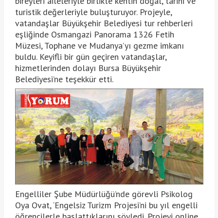
bireyleri aileleriyle birlikte kentin doğal, tarihi ve
turistik değerleriyle buluşturuyor. Projeyle,
vatandaşlar Büyükşehir Belediyesi tur rehberleri
eşliğinde Osmangazi Panorama 1326 Fetih
Müzesi, Tophane ve Mudanya’yı gezme imkanı
buldu. Keyifli bir gün geçiren vatandaşlar,
hizmetlerinden dolayı Bursa Büyükşehir
Belediyesi’ne teşekkür etti.
Engelliler Şube Müdürlüğü’nde görevli Psikolog
Oya Ovat, ‘Engelsiz Turizm Projesi’ni bu yıl engelli
öğrencilerle başlattıklarını söyledi. Projeyi online