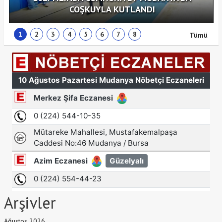
COŞKUYLA KUTLANDI
1
2
3
4
5
6
7
8
Tümü
Arşivler
Ağustos 2026