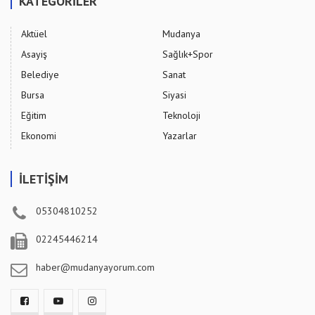
KATEGORİLER
Aktüel
Mudanya
Asayiş
Sağlık+Spor
Belediye
Sanat
Bursa
Siyasi
Eğitim
Teknoloji
Ekonomi
Yazarlar
İLETİŞİM
05304810252
02245446214
haber@mudanyayorum.com