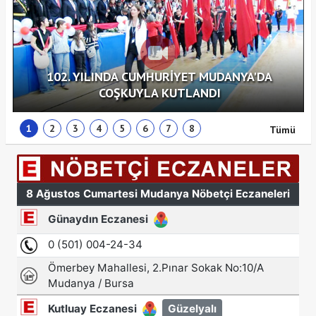
102. YILINDA CUMHURİYET MUDANYA'DA
COŞKUYLA KUTLANDI
1
2
3
4
5
6
7
8
Tümü