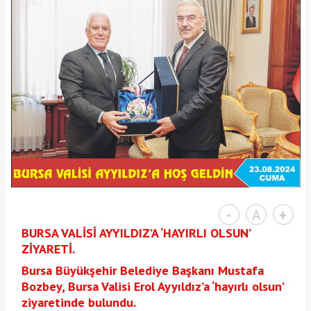
-
A
+
BURSA VALİSİ AYYILDIZ’A ‘HAYIRLI OLSUN’
ZİYARETİ.
Bursa Büyükşehir Belediye Başkanı Mustafa
Bozbey, Bursa Valisi Erol Ayyıldız’a ‘hayırlı olsun’
ziyaretinde bulundu.