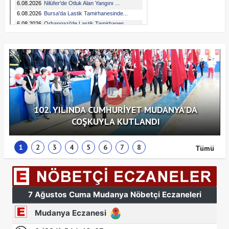
102. YILINDA CUMHURİYET MUDANYA'DA
COŞKUYLA KUTLANDI
1
2
3
4
5
6
7
8
Tümü