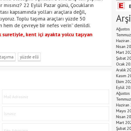
ır mısınız? 22 Eylül Pazar günü, Çocukların
tası kapsamında yolları araçlara değil,
Arş
kıyoruz. Toplu taşıma araçları yüzde 50
n hem de çevreye bir nefes verin” denildi.
Ağustos
suretiyle, kent içi ayakta yolcu taşıyan
Temmuz
Haziran
Nisan 2
Mart 20
 taşıma
yüzde elli
Şubat 2
Ocak 20
Aralık 2
Kasım 2
Ekim 20
Eylül 2
Ağustos
Temmuz
Haziran
Mayıs 2
Nisan 2
Mart 20
Şubat 2