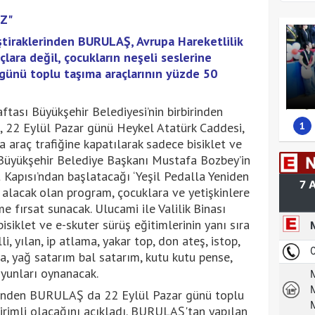
Z"
ştiraklerinden BURULAŞ, Avrupa Hareketlilik
lara değil, çocukların neşeli seslerine
 günü toplu taşıma araçlarının yüzde 50
ftası Büyükşehir Belediyesi’nin birbirinden
1
en, 22 Eylül Pazar günü Heykel Atatürk Caddesi,
a araç trafiğine kapatılarak sadece bisiklet ve
 Büyükşehir Belediye Başkanı Mustafa Bozbey’in
Kapısı’ndan başlatacağı ‘Yeşil Pedalla Yeniden
rt alacak olan program, çocuklara ve yetişkinlere
 fırsat sunacak. Ulucami ile Valilik Binası
siklet ve e-skuter sürüş eğitimlerinin yanı sıra
li, yılan, ip atlama, yakar top, don ateş, istop,
, yağ satarım bal satarım, kutu kutu pense,
oyunları oynanacak.
erinden BURULAŞ da 22 Eylül Pazar günü toplu
irimli olacağını açıkladı. BURULAŞ'tan yapılan