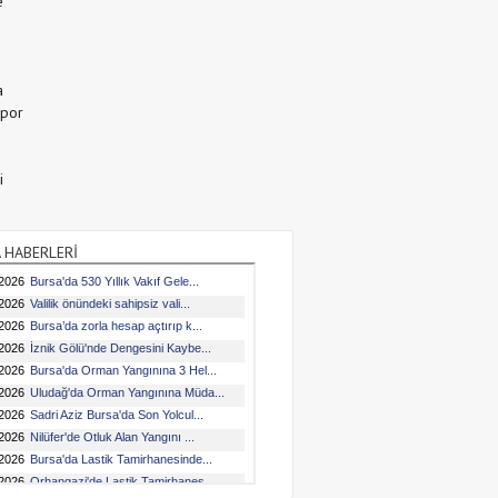
e
a
Spor
i
 HABERLERİ