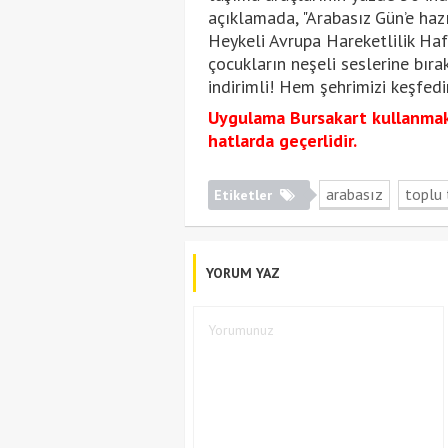
açıklamada, "Arabasız Gün’e haz
Heykeli Avrupa Hareketlilik Haf
çocukların neşeli seslerine bıra
indirimli! Hem şehrimizi keşfedi
Uygulama Bursakart kullanmak 
hatlarda geçerlidir.
arabasız
toplu
Etiketler
YORUM YAZ