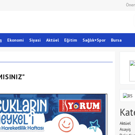
Önem
ş
Ekonomi
Siyasi
Aktüel
Eğitim
Sağlık+Spor
Bursa
ISINIZ"
Kat
Aktüel
Asayiş