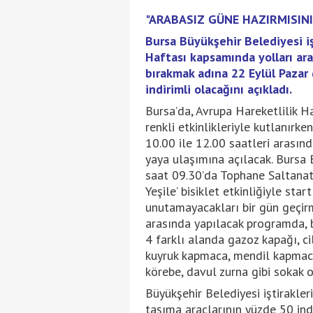
"ARABASIZ GÜNE HAZIRMISINI
Bursa Büyükşehir Belediyesi i
Haftası kapsamında yolları araç
bırakmak adına 22 Eylül Pazar
indirimli olacağını açıkladı.
Bursa’da, Avrupa Hareketlilik Ha
renkli etkinlikleriyle kutlanırk
10.00 ile 12.00 saatleri arasınd
yaya ulaşımına açılacak. Bursa
saat 09.30’da Tophane Saltanat 
Yeşile’ bisiklet etkinliğiyle sta
unutamayacakları bir gün geçirme
arasında yapılacak programda, bi
4 farklı alanda gazoz kapağı, cil
kuyruk kapmaca, mendil kapmaca
körebe, davul zurna gibi sokak 
Büyükşehir Belediyesi iştirakl
taşıma araçlarının yüzde 50 ind