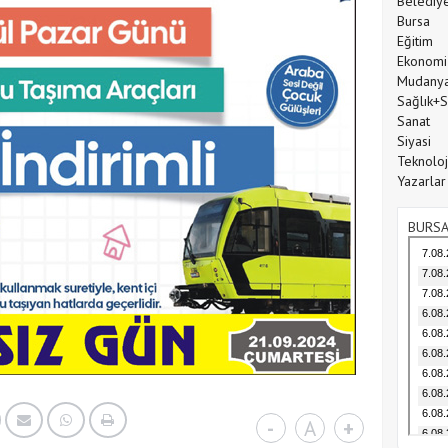
Belediy
Bursa
Eğitim
Ekonomi
Mudany
Sağlık+
Sanat
Siyasi
Teknoloj
Yazarlar
BURSA
-
A
+