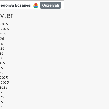
ivler
 2026
 2026
 2026
026
26
026
26
025
025
25
025
 2025
 2025
 2025
025
025
25
025