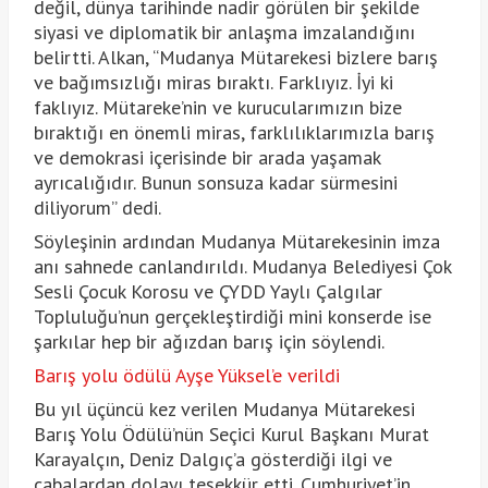
değil, dünya tarihinde nadir görülen bir şekilde
siyasi ve diplomatik bir anlaşma imzalandığını
belirtti. Alkan, “Mudanya Mütarekesi bizlere barış
ve bağımsızlığı miras bıraktı. Farklıyız. İyi ki
faklıyız. Mütareke’nin ve kurucularımızın bize
bıraktığı en önemli miras, farklılıklarımızla barış
ve demokrasi içerisinde bir arada yaşamak
ayrıcalığıdır. Bunun sonsuza kadar sürmesini
diliyorum” dedi.
Söyleşinin ardından Mudanya Mütarekesinin imza
anı sahnede canlandırıldı. Mudanya Belediyesi Çok
Sesli Çocuk Korosu ve ÇYDD Yaylı Çalgılar
Topluluğu’nun gerçekleştirdiği mini konserde ise
şarkılar hep bir ağızdan barış için söylendi.
Barış yolu ödülü Ayşe Yüksel’e verildi
Bu yıl üçüncü kez verilen Mudanya Mütarekesi
Barış Yolu Ödülü’nün Seçici Kurul Başkanı Murat
Karayalçın, Deniz Dalgıç’a gösterdiği ilgi ve
çabalardan dolayı teşekkür etti. Cumhuriyet’in