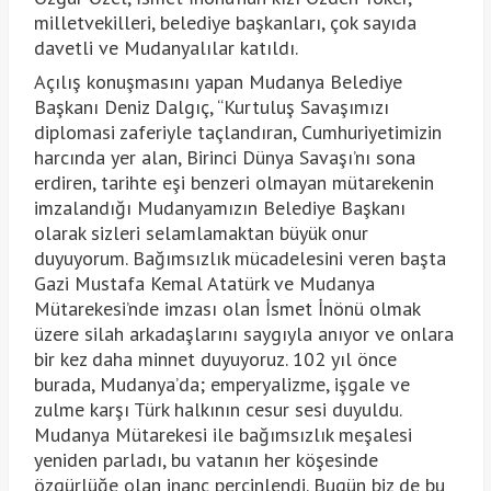
milletvekilleri, belediye başkanları, çok sayıda
davetli ve Mudanyalılar katıldı.
Açılış konuşmasını yapan Mudanya Belediye
Başkanı Deniz Dalgıç, “Kurtuluş Savaşımızı
diplomasi zaferiyle taçlandıran, Cumhuriyetimizin
harcında yer alan, Birinci Dünya Savaşı’nı sona
erdiren, tarihte eşi benzeri olmayan mütarekenin
imzalandığı Mudanyamızın Belediye Başkanı
olarak sizleri selamlamaktan büyük onur
duyuyorum. Bağımsızlık mücadelesini veren başta
Gazi Mustafa Kemal Atatürk ve Mudanya
Mütarekesi’nde imzası olan İsmet İnönü olmak
üzere silah arkadaşlarını saygıyla anıyor ve onlara
bir kez daha minnet duyuyoruz. 102 yıl önce
burada, Mudanya’da; emperyalizme, işgale ve
zulme karşı Türk halkının cesur sesi duyuldu.
Mudanya Mütarekesi ile bağımsızlık meşalesi
yeniden parladı, bu vatanın her köşesinde
özgürlüğe olan inanç perçinlendi. Bugün biz de bu