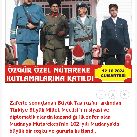
-
A
+
Zaferle sonuçlanan Büyük Taarruz’un ardından
Türkiye Büyük Millet Meclisi’nin siyasi ve
diplomatik alanda kazandığı ilk zafer olan
Mudanya Mütarekesi’nin 102. yılı Mudanya’da
büyük bir coşku ve gururla kutlandı.