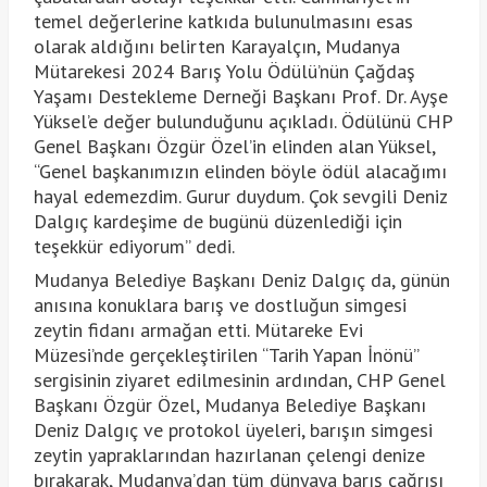
temel değerlerine katkıda bulunulmasını esas
olarak aldığını belirten Karayalçın, Mudanya
Mütarekesi 2024 Barış Yolu Ödülü’nün Çağdaş
Yaşamı Destekleme Derneği Başkanı Prof. Dr. Ayşe
Yüksel’e değer bulunduğunu açıkladı. Ödülünü CHP
Genel Başkanı Özgür Özel’in elinden alan Yüksel,
“Genel başkanımızın elinden böyle ödül alacağımı
hayal edemezdim. Gurur duydum. Çok sevgili Deniz
Dalgıç kardeşime de bugünü düzenlediği için
teşekkür ediyorum” dedi.
Mudanya Belediye Başkanı Deniz Dalgıç da, günün
anısına konuklara barış ve dostluğun simgesi
zeytin fidanı armağan etti. Mütareke Evi
Müzesi’nde gerçekleştirilen “Tarih Yapan İnönü”
sergisinin ziyaret edilmesinin ardından, CHP Genel
Başkanı Özgür Özel, Mudanya Belediye Başkanı
Deniz Dalgıç ve protokol üyeleri, barışın simgesi
zeytin yapraklarından hazırlanan çelengi denize
bırakarak, Mudanya’dan tüm dünyaya barış çağrısı