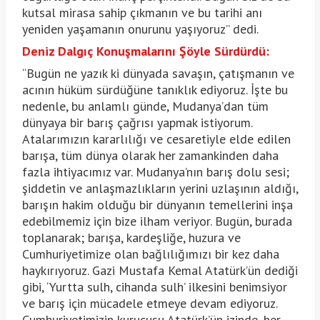
kutsal mirasa sahip çıkmanın ve bu tarihi anı
yeniden yaşamanın onurunu yaşıyoruz” dedi.
Deniz Dalgıç Konuşmalarını Şöyle Sürdürdü:
“Bugün ne yazık ki dünyada savaşın, çatışmanın ve
acının hüküm sürdüğüne tanıklık ediyoruz. İşte bu
nedenle, bu anlamlı günde, Mudanya’dan tüm
dünyaya bir barış çağrısı yapmak istiyorum.
Atalarımızın kararlılığı ve cesaretiyle elde edilen
barışa, tüm dünya olarak her zamankinden daha
fazla ihtiyacımız var. Mudanya’nın barış dolu sesi;
şiddetin ve anlaşmazlıkların yerini uzlaşının aldığı,
barışın hakim olduğu bir dünyanın temellerini inşa
edebilmemiz için bize ilham veriyor. Bugün, burada
toplanarak; barışa, kardeşliğe, huzura ve
Cumhuriyetimize olan bağlılığımızı bir kez daha
haykırıyoruz. Gazi Mustafa Kemal Atatürk’ün dediği
gibi, ‘Yurtta sulh, cihanda sulh’ ilkesini benimsiyor
ve barış için mücadele etmeye devam ediyoruz.
Cumhuriyetimizin kurucusu Atatürk’ün izinde, her