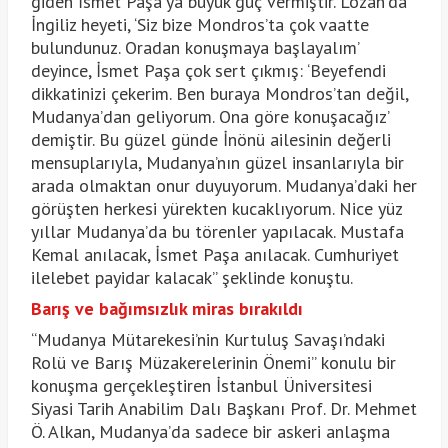
giden İsmet Paşa’ya büyük güç vermiştir. Lozan’da
İngiliz heyeti, ‘Siz bize Mondros’ta çok vaatte
bulundunuz. Oradan konuşmaya başlayalım’
deyince, İsmet Paşa çok sert çıkmış: ‘Beyefendi
dikkatinizi çekerim. Ben buraya Mondros’tan değil,
Mudanya’dan geliyorum. Ona göre konuşacağız’
demiştir. Bu güzel günde İnönü ailesinin değerli
mensuplarıyla, Mudanya’nın güzel insanlarıyla bir
arada olmaktan onur duyuyorum. Mudanya’daki her
görüşten herkesi yürekten kucaklıyorum. Nice yüz
yıllar Mudanya’da bu törenler yapılacak. Mustafa
Kemal anılacak, İsmet Paşa anılacak. Cumhuriyet
ilelebet payidar kalacak” şeklinde konuştu.
Barış ve bağımsızlık miras bırakıldı
“Mudanya Mütarekesi’nin Kurtuluş Savaşı’ndaki
Rolü ve Barış Müzakerelerinin Önemi” konulu bir
konuşma gerçekleştiren İstanbul Üniversitesi
Siyasi Tarih Anabilim Dalı Başkanı Prof. Dr. Mehmet
Ö. Alkan, Mudanya’da sadece bir askeri anlaşma