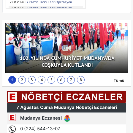
102. YILINDA CUMHURİYET MUDANYA'DA
COŞKUYLA KUTLANDI
1
2
3
4
5
6
7
8
Tümü