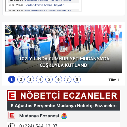
102. YILINDA CUMHURİYET MUDANYA'DA
COŞKUYLA KUTLANDI
1
2
3
4
5
6
7
8
Tümü