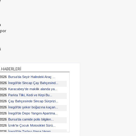
e
a
Spor
i
 HABERLERİ