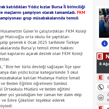
ak katıldıkları Yıldız kızlar Bursa İl birinciliği
e maçlarını şampiyon olarak tamamladı.
FKM
 şampiyonası grup müsabakalarında temsil
Hüsamettin Güner'in çalıştırdıkları FKM Koleji
ge Malcıoğlu orta okulu ile yaptıkları
galip gelerek 6 Ocak 2025 tarihinde Türkiye
1
kalarında Bursa'yı temsil etme hakkını
ulun kapılarını açarak destek olan FKM Koleji
tiler.
 " Bize her türlü desteği sağlayan İlçe spor
nya dan yıldız kızlar kategorisinde 3 okul
 müsabakalar katılan Mudanya Hatice İsmail
 ve Beden Eğitimi öğretmeni Sümbül
ül Ortaokulu Müdürü ve beden eğitimi
raber yol yürüdüğüm her zaman her daim ekip
ve Emre Çökeliler teşekkür ederek
öyledi.