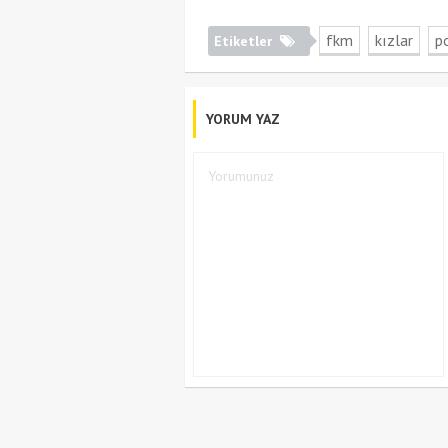
fkm
kızlar
p
Etiketler
YORUM YAZ