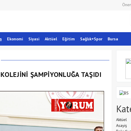
Önem
ş
Ekonomi
Siyasi
Aktüel
Eğitim
Sağlık+Spor
Bursa
 KOLEJİNİ ŞAMPİYONLUĞA TAŞIDI
Kat
Aktüel
Asayiş