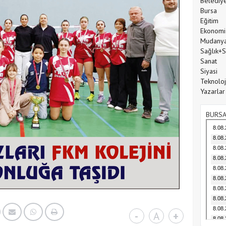
Belediy
Bursa
Eğitim
Ekonomi
Mudany
Sağlık+
Sanat
Siyasi
Teknoloj
Yazarlar
BURSA
-
A
+