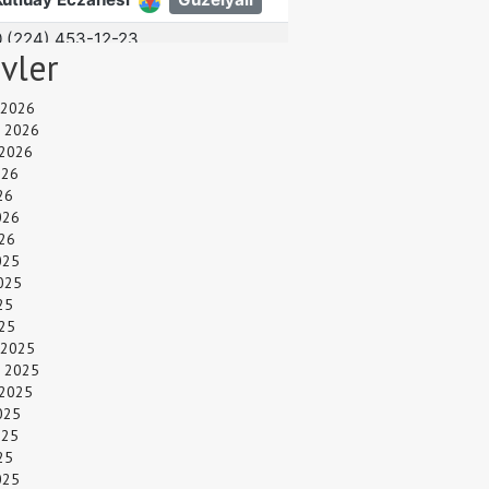
ivler
 2026
 2026
 2026
026
26
026
26
025
025
25
025
 2025
 2025
 2025
025
025
25
025