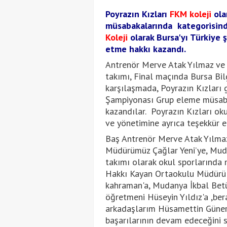
Poyrazın Kızları
FKM koleji
olar
müsabakalarında kategorisind
Koleji
olarak Bursa'yı Türkiye
etme hakkı kazandı.
Antrenör Merve Atak Yılmaz ve 
takımı, Final maçında Bursa Bil
karşılaşmada, Poyrazın Kızları 
Şampiyonası Grup eleme müsaba
kazandılar. Poyrazın Kızları ok
ve yönetimine ayrıca teşekkür et
Baş Antrenör Merve Atak Yılmaz,
Müdürümüz Çağlar Yeni’ye, Muda
takımı olarak okul sporlarında
Hakkı Kayan Ortaokulu Müdürü
kahraman'a, Mudanya İkbal Bet
öğretmeni Hüseyin Yıldız'a ,be
arkadaşlarım Hüsamettin Güner 
başarılarının devam edeceğini s