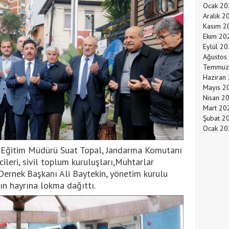
Ocak 20
Aralık 2
Kasım 2
Ekim 20
Eylül 2
Ağustos
Temmuz
Haziran
Mayıs 2
Nisan 2
Mart 20
Şubat 2
Ocak 20
li Eğitim Müdürü Suat Topal, Jandarma Komutanı
cileri, sivil toplum kuruluşları,Muhtarlar
Dernek Başkanı Ali Baytekin, yönetim kurulu
ın hayrına lokma dağıttı.