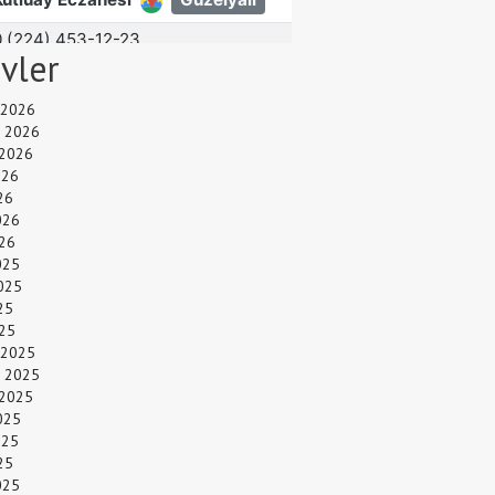
ivler
 2026
 2026
 2026
026
26
026
26
025
025
25
025
 2025
 2025
 2025
025
025
25
025