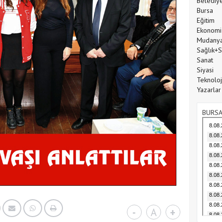
Belediy
Bursa
Eğitim
Ekonomi
Mudany
Sağlık+
Sanat
Siyasi
Teknoloj
Yazarlar
BURSA
-
A
+