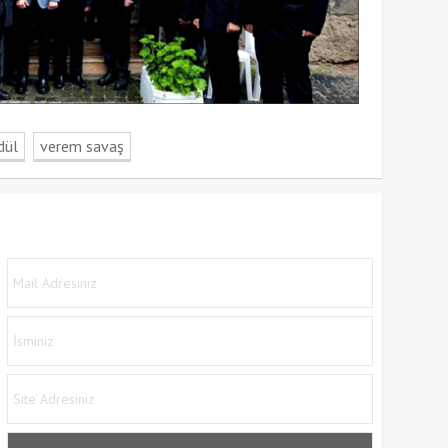
dül
verem savaş