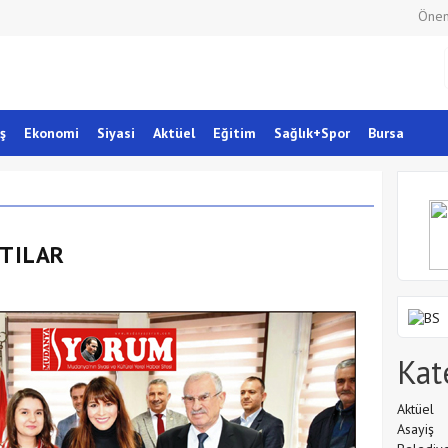
Önem
ş
Ekonomi
Siyasi
Aktüel
Eğitim
Sağlık+Spor
Bursa
TTILAR
Kat
Aktüel
Asayiş