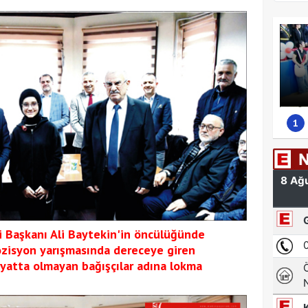
1
Başkanı Ali Baytekin'in öncülüğünde
ozisyon yarışmasında dereceye giren
Hayatta olmayan bağışçılar adına lokma