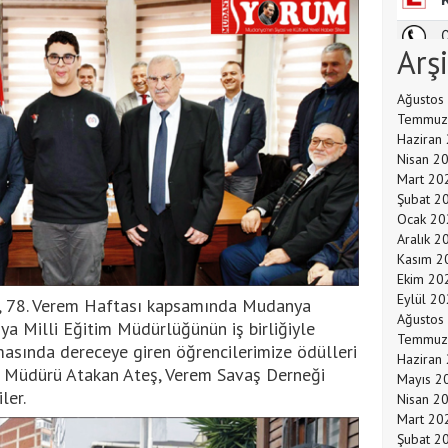
Arş
Ağustos
Temmuz
Haziran
Nisan 2
Mart 20
Şubat 2
Ocak 20
Aralık 2
Kasım 2
Ekim 20
Eylül 2
, 78. Verem Haftası kapsamında Mudanya
Ağustos
a Milli Eğitim Müdürlüğünün iş birliğiyle
Temmuz
sında dereceye giren öğrencilerimize ödülleri
Haziran
 Müdürü Atakan Ateş, Verem Savaş Derneği
Mayıs 2
ler.
Nisan 2
Mart 20
Şubat 2