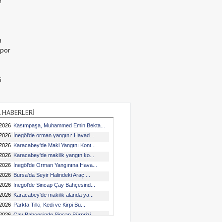
e
a
Spor
i
 HABERLERİ