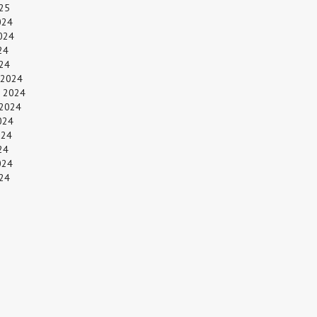
25
024
024
24
024
 2024
 2024
 2024
024
024
24
024
24