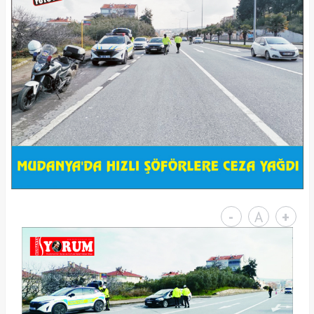
-
A
+