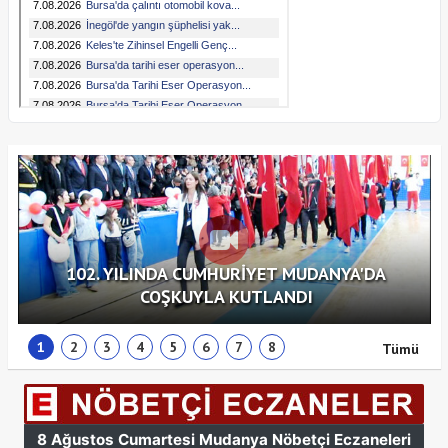
102. YILINDA CUMHURİYET MUDANYA'DA
COŞKUYLA KUTLANDI
1
2
3
4
5
6
7
8
Tümü