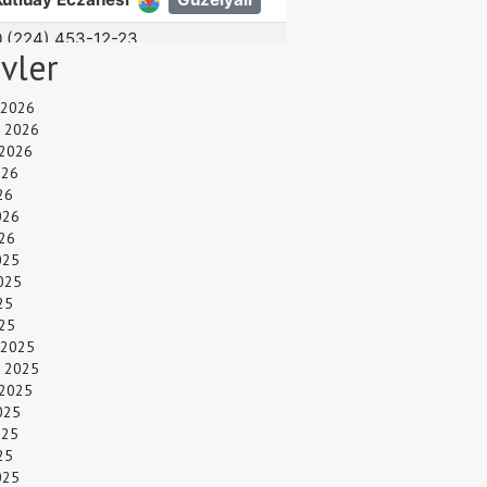
ivler
 2026
 2026
 2026
026
26
026
26
025
025
25
025
 2025
 2025
 2025
025
025
25
025