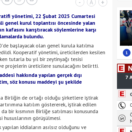
-
A
+
atifi yönetimi, 22 Şubat 2025 Cumartesi
li genel kurul toplantısı öncesinde yalan
ın kafasını karıştıracak söylemlerine karşı
klamalarda bulundu.
00'de başlayacak olan genel kurula katılma
ildi. Kooperatif yönetimi, üreticilerden kesilen
1
n tutarla bu yıl bir zeytinyağı tesisi
ve projelerin üreticilere sunulacağını belirtti.
ddesi hakkında yapılan gerçek dışı
tim, söz konusu maddeyi şu şekilde
Birliğin de ortağı olduğu şirketlere iştirak
rtırımına katılım göstererek, iştirak edilen
a da bir kısmının Birliğe satılması konusunda
i hususlarının görüşülmesi.
yapılan iddiaların asılsız olduğunu ve