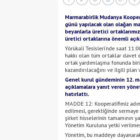
Marmarabirlik Mudanya Kooper
günü yapılacak olan olağan ma
beyanlarla üretici ortaklarımız
üretici ortaklarına önemli açı
Yörükali Tesisleri'nde saat 11:
hakkı olan tüm ortaklar davet ed
ortak yardımlaşma fonunda birike
kazandırılacağını ve ilgili plan 
Genel kurul gündeminin 12. ma
açıklamalara yanıt veren yöne
hatırlattı.
MADDE 12: Kooperatifimiz adına 
edilmesi, gerektiğinde sermaye a
şirket hisselerinin tamamının y
Yönetim Kuruluna yetki verilmes
Yönetim, bu maddeye dayanarak 