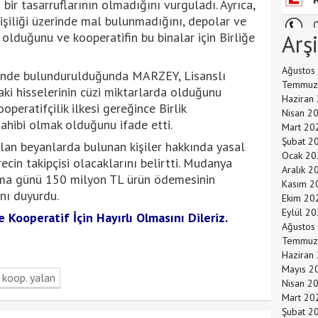
 bir tasarruflarının olmadığını vurguladı. Ayrıca,
işiliği üzerinde mal bulunmadığını, depolar ve
a olduğunu ve kooperatifin bu binalar için Birliğe
Arş
Ağustos
ünde bulundurulduğunda MARZEY, Lisanslı
Temmuz
ki hisselerinin cüzi miktarlarda olduğunu
Haziran
peratifçilik ilkesi gereğince Birlik
Nisan 2
sahibi olmak olduğunu ifade etti.
Mart 20
Şubat 2
alan beyanlarda bulunan kişiler hakkında yasal
Ocak 20
ecin takipçisi olacaklarını belirtti. Mudanya
Aralık 2
uma günü 150 milyon TL ürün ödemesinin
Kasım 2
nı duyurdu.
Ekim 20
Eylül 2
Kooperatif İçin Hayırlı Olmasını Dileriz.
Ağustos
Temmuz
Haziran
Mayıs 2
koop. yalan
Nisan 2
Mart 20
Şubat 2