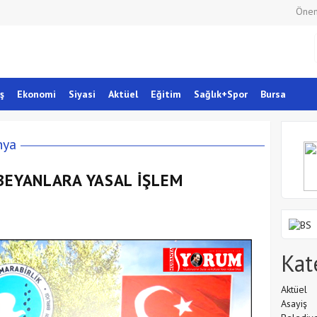
Önem
ş
Ekonomi
Siyasi
Aktüel
Eğitim
Sağlık+Spor
Bursa
nya
BEYANLARA YASAL İŞLEM
Kat
Aktüel
Asayiş