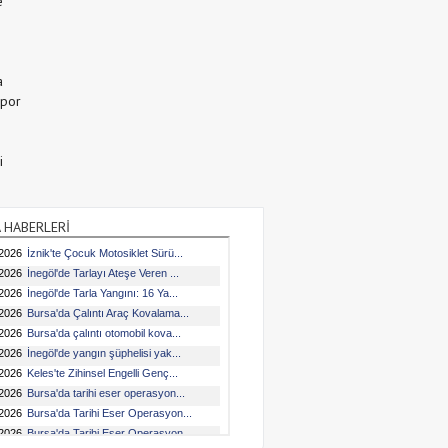
e
a
Spor
i
 HABERLERİ