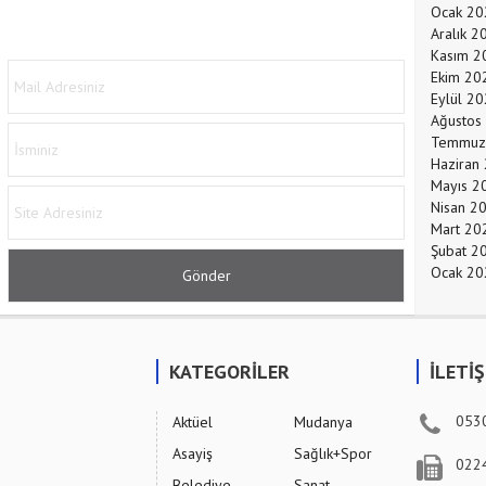
Ocak 20
Aralık 2
Kasım 2
Ekim 20
Eylül 2
Ağustos
Temmuz
Haziran
Mayıs 2
Nisan 2
Mart 20
Şubat 2
Ocak 20
KATEGORİLER
İLETİ
053
Aktüel
Mudanya
Asayiş
Sağlık+Spor
022
Belediye
Sanat