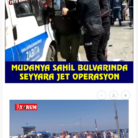
-
A
+