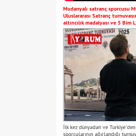
Mudanyalı satranç sporcusu M
Uluslararası Satranç turnuvası
altıncılık madalyası ve 5 Bim L
İlk kez dünyadan ve Türkiye'den
sporcularının ağırlandığı turn