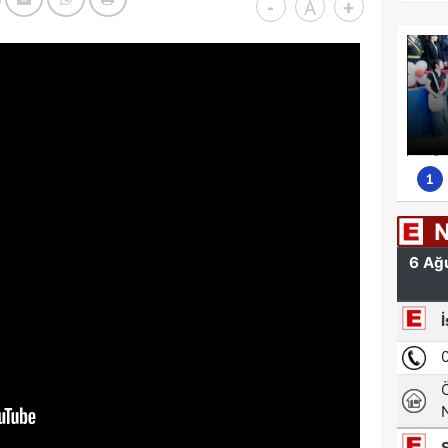
-
A
+
1