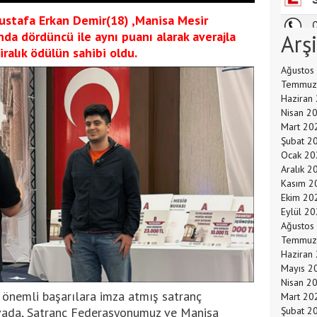
ustafa Erkan Demir(18) ,Manisa Mesir
nda dördüncü ile aynı puanı alarak averajla
Arş
iralık ödülün sahibi oldu.
Ağustos
Temmuz
Haziran
Nisan 2
Mart 20
Şubat 2
Ocak 20
Aralık 2
Kasım 2
Ekim 20
Eylül 2
Ağustos
Temmuz
Haziran
Mayıs 2
Nisan 2
 önemli başarılara imza atmış satranç
Mart 20
uvada, Satranç Federasyonumuz ve Manisa
Şubat 2