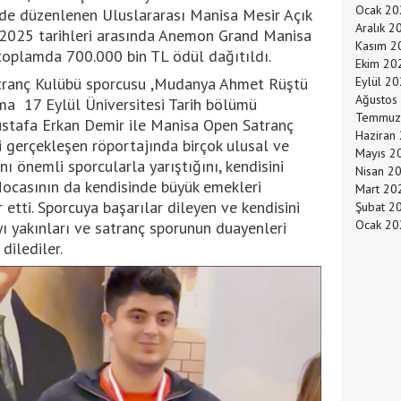
Ocak 20
inde düzenlenen Uluslararası Manisa Mesir Açık
Aralık 2
 2025 tarihleri arasında Anemon Grand Manisa
Kasım 2
toplamda 700.000 bin TL ödül dağıtıldı.
Ekim 20
atranç Kulübü sporcusu ,Mudanya Ahmet Rüştü
Eylül 2
Ağustos
a 17 Eylül Üniversitesi Tarih bölümü
Temmuz
stafa Erkan Demir ile Manisa Open Satranç
Haziran
 gerçekleşen röportajında birçok ulusal ve
Mayıs 2
nı önemli sporcularla yarıştığını, kendisini
Nisan 2
ocasının da kendisinde büyük emekleri
Mart 20
etti. Sporcuya başarılar dileyen ve kendisini
Şubat 2
Ocak 20
ı yakınları ve satranç sporunun duayenleri
dilediler.