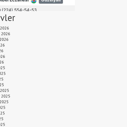
ivler
 2026
 2026
 2026
026
26
026
26
025
025
25
025
 2025
 2025
 2025
025
025
25
025