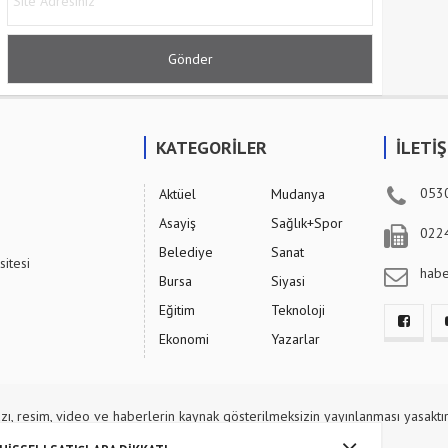
KATEGORİLER
İLETİ
053
Aktüel
Mudanya
Asayiş
Sağlık+Spor
022
Belediye
Sanat
sitesi
hab
Bursa
Siyasi
Eğitim
Teknoloji
Ekonomi
Yazarlar
zı, resim, video ve haberlerin kaynak gösterilmeksizin yayınlanması yasaktır