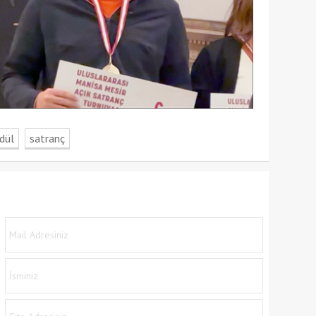
dül
satranç