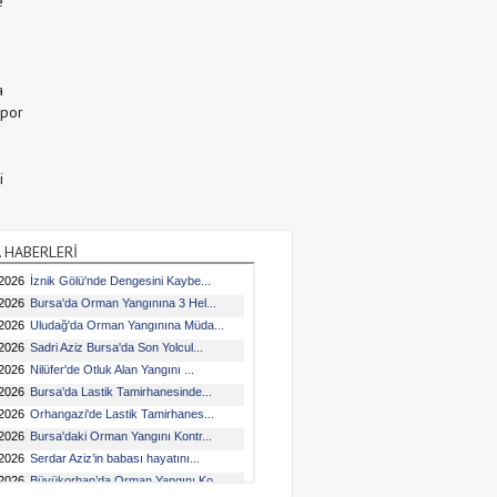
e
a
Spor
i
 HABERLERİ