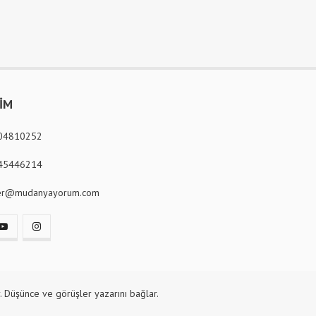
ŞİM
04810252
45446214
er@mudanyayorum.com
. Düşünce ve görüşler yazarını bağlar.