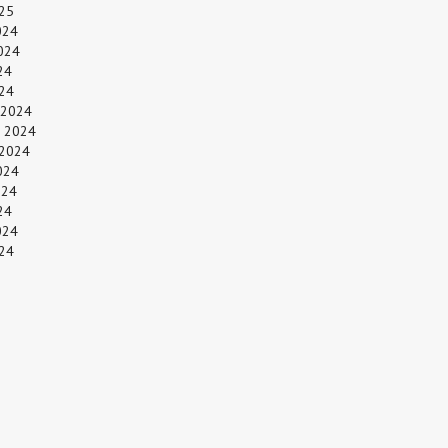
25
024
024
24
024
 2024
 2024
 2024
024
024
24
024
24